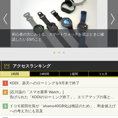
初心者の方におくる、スマートウォッチを選ぶときに確
認したい10のこと
●
●
●
アクセスランキング
1時間
24時間
1週間
1カ月
KDDI、楽天へのローミングを9月末で終了
[石川温の「スマホ業界 Watch」]
告げられた「KDDIのローミング終了」、エリアマップの落とし
穴と楽天モバイルの課題
ドコモ前田社長が「ahamo40GB化は検証のため」、料金値上げ
への考え方にも言及