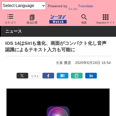
Powered by
Translate
ケータイ Watch
OS
iPhone (iOS)
iOS
カテゴリ
過去記事
検索
Impressサイト
ニュース
iOS 14はSiriも進化、画面がコンパクト化し音声
認識によるテキスト入力も可能に
大泉 勝彦
2020年6月24日 16:54
リスト