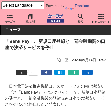
Powered by
Translate
ケータイ Watch
アプリ・サービス
決済/金融
カテゴリ
過去記事
検索
Impressサイト
ニュース
「Bank Pay」、新規口座登録と一部金融機関の口
座で決済サービスを停止
関口 聖
2020年9月14日 16:52
リスト
日本電子決済推進機構は、スマートフォン向け決済サ
ービス「Bank Pay」（バンクペイ）」で、新規口座登録
の受付と、一部金融機関の登録済み口座での決済サービ
スをそれぞれ停止したと発表した。