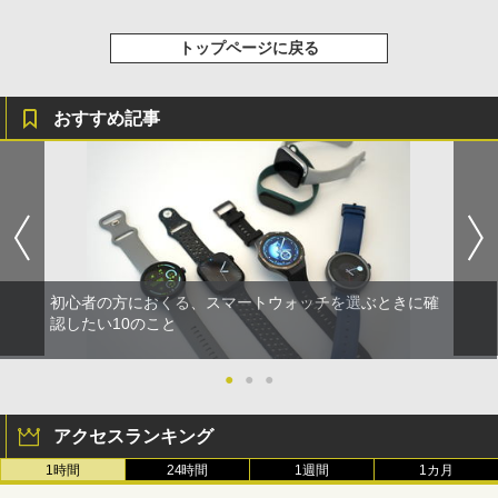
トップページに戻る
おすすめ記事
初心者の方におくる、スマートウォッチを選ぶときに確
認したい10のこと
●
●
●
アクセスランキング
1時間
24時間
1週間
1カ月