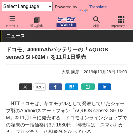
Powered by
Translate
ケータイ Watch
キャリア
ドコモ
AQUOS
カテゴリ
過去記事
検索
Impressサイト
ニュース
ドコモ、4000mAhバッテリーの「AQUOS
sense3 SH-02M」を11月1日発売
大泉 勝彦
2019年10月28日 16:03
リスト
NTTドコモは、冬春モデルとして発表していたシャー
プ製のAndroidスマートフォン「AQUOS sense3 SH-02
M」を11月1日に発売する。ドコモオンラインショップで
の端末の一括価格は3万1680円。同機種は「スマホおか
えしプログラム」の対象外となっている。