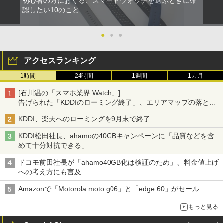
初心者の方におくる、スマートウォッチを選ぶときに確
認したい10のこと
●
●
●
アクセスランキング
1時間
24時間
1週間
1カ月
[石川温の「スマホ業界 Watch」]
告げられた「KDDIのローミング終了」、エリアマップの落とし
穴と楽天モバイルの課題
KDDI、楽天へのローミングを9月末で終了
KDDI松田社長、ahamoの40GBキャンペーンに「品質などを含
めて十分対抗できる」
ドコモ前田社長が「ahamo40GB化は検証のため」、料金値上げ
への考え方にも言及
Amazonで「Motorola moto g06」と「edge 60」がセール
もっと見る