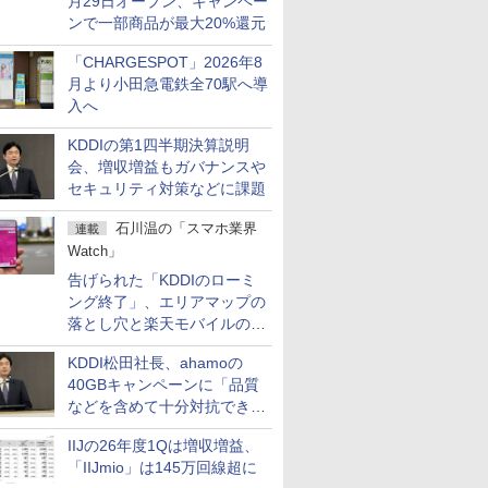
月29日オープン、キャンペー
ンで一部商品が最大20%還元
「CHARGESPOT」2026年8
月より小田急電鉄全70駅へ導
入へ
KDDIの第1四半期決算説明
会、増収増益もガバナンスや
セキュリティ対策などに課題
石川温の「スマホ業界
連載
Watch」
告げられた「KDDIのローミ
ング終了」、エリアマップの
落とし穴と楽天モバイルの課
題
KDDI松田社長、ahamoの
40GBキャンペーンに「品質
などを含めて十分対抗でき
る」
IIJの26年度1Qは増収増益、
「IIJmio」は145万回線超に