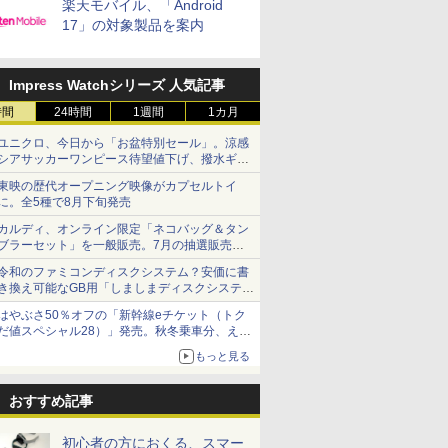
楽天モバイル、「Android
17」の対象製品を案内
Impress Watchシリーズ 人気記事
時間
24時間
1週間
1カ月
ユニクロ、今日から「お盆特別セール」。涼感
シアサッカーワンピース待望値下げ、撥水ギア
ショーツは1990円に
東映の歴代オープニング映像がカプセルトイ
に。全5種で8月下旬発売
カルディ、オンライン限定「ネコバッグ＆タン
ブラーセット」を一般販売。7月の抽選販売の
当選無効分
令和のファミコンディスクシステム？安価に書
き換え可能なGB用「しましまディスクシステ
ム」
はやぶさ50％オフの「新幹線eチケット（トク
だ値スペシャル28）」発売。秋冬乗車分、えき
ねっと限定
もっと見る
おすすめ記事
初心者の方におくる、スマー