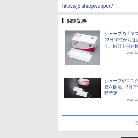
https://jp.sharp/support/
関連記事
シャープの「マ
22日10時からは
ず、同日中再開
2020
シャープがマス
産を開始、3月下
荷予定
2020