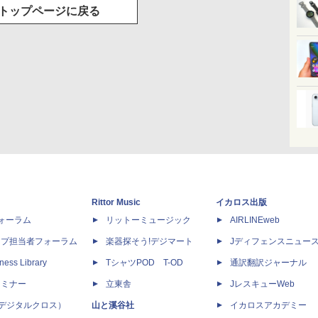
トップページに戻る
Rittor Music
イカロス出版
dフォーラム
リットーミュージック
AIRLINEweb
ップ担当者フォーラム
楽器探そう!デジマート
Jディフェンスニュー
ness Library
TシャツPOD T-OD
通訳翻訳ジャーナル
セミナー
立東舎
JレスキューWeb
 X（デジタルクロス）
山と溪谷社
イカロスアカデミー