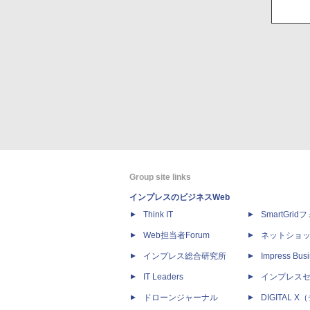
Group site links
インプレスのビジネスWeb
Think IT
SmartGri
Web担当者Forum
ネットショ
インプレス総合研究所
Impress Busi
IT Leaders
インプレス
ドローンジャーナル
DIGITAL