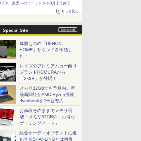
KDDI、楽天へのローミングを9月末で終了
もっと見る
Special Site
鳥肌ものの「DENON
HOME」サウンドを体感し
た！
レイズのプレミアムカー向け
ブランドHOMURAから
「2×9R」が登場！
メモリ32GBでも予算内。産
経新聞社がAMD Ryzen搭載
dynabookを2千台導入
お値段そのままでメモリ倍
増！メモリ32GBの「お得な
ゲーミングノート」
総合オーディオブランドに進
化するSHANLINGとは何者