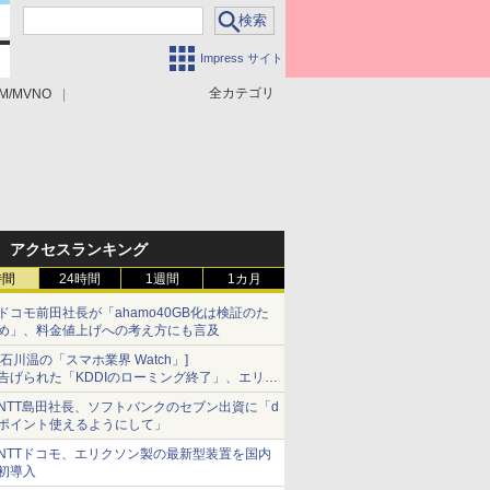
Impress サイト
全カテゴリ
M/MVNO
アクセスランキング
時間
24時間
1週間
1カ月
ドコモ前田社長が「ahamo40GB化は検証のた
め」、料金値上げへの考え方にも言及
[石川温の「スマホ業界 Watch」]
告げられた「KDDIのローミング終了」、エリア
マップの落とし穴と楽天モバイルの課題
NTT島田社長、ソフトバンクのセブン出資に「d
ポイント使えるようにして」
NTTドコモ、エリクソン製の最新型装置を国内
初導入