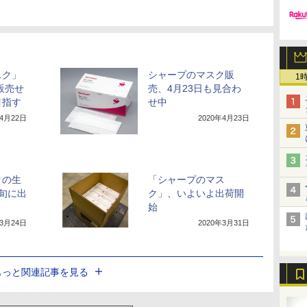
スク」
シャープのマスク販
1
販売せ
売、4月23日も見合わ
目指す
せ中
年4月22日
2020年4月23日
クの生
「シャープのマス
旬に出
ク」、いよいよ出荷開
始
年3月24日
2020年3月31日
もっと関連記事を見る