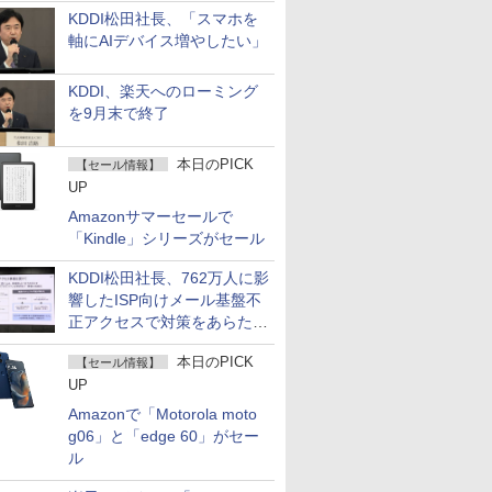
KDDI松田社長、「スマホを
軸にAIデバイス増やしたい」
KDDI、楽天へのローミング
を9月末で終了
本日のPICK
【セール情報】
UP
Amazonサマーセールで
「Kindle」シリーズがセール
KDDI松田社長、762万人に影
響したISP向けメール基盤不
正アクセスで対策をあらため
て説明
本日のPICK
【セール情報】
UP
Amazonで「Motorola moto
g06」と「edge 60」がセー
ル