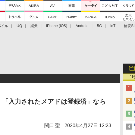
バイル
UQ
楽天
iPhone (iOS)
Android
5G
IoT
格安SI
アクセサリー
業界動向
法人向け
最新技術/その他
1
、「入力されたメアドは登録済」なら
関口 聖
2020年4月27日 12:23