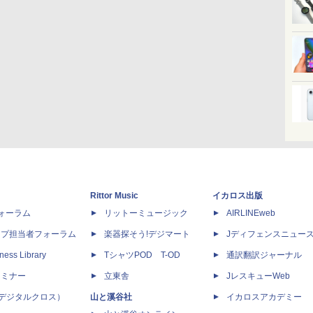
Rittor Music
イカロス出版
dフォーラム
リットーミュージック
AIRLINEweb
ップ担当者フォーラム
楽器探そう!デジマート
Jディフェンスニュー
ness Library
TシャツPOD T-OD
通訳翻訳ジャーナル
セミナー
立東舎
JレスキューWeb
 X（デジタルクロス）
山と溪谷社
イカロスアカデミー