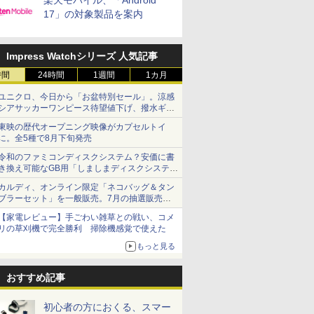
楽天モバイル、「Android
17」の対象製品を案内
Impress Watchシリーズ 人気記事
時間
24時間
1週間
1カ月
ユニクロ、今日から「お盆特別セール」。涼感
シアサッカーワンピース待望値下げ、撥水ギア
ショーツは1990円に
東映の歴代オープニング映像がカプセルトイ
に。全5種で8月下旬発売
令和のファミコンディスクシステム？安価に書
き換え可能なGB用「しましまディスクシステ
ム」
カルディ、オンライン限定「ネコバッグ＆タン
ブラーセット」を一般販売。7月の抽選販売の
当選無効分
【家電レビュー】手ごわい雑草との戦い、コメ
リの草刈機で完全勝利 掃除機感覚で使えた
もっと見る
おすすめ記事
初心者の方におくる、スマー