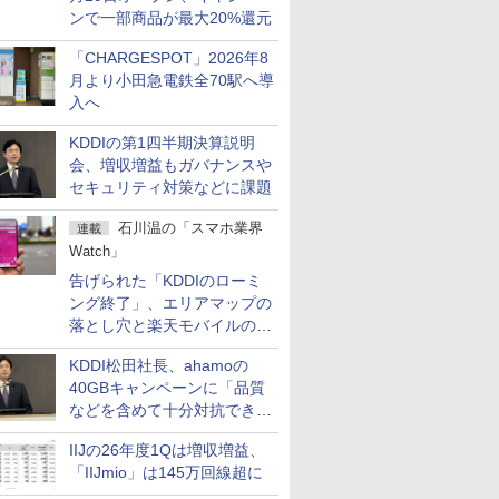
ンで一部商品が最大20%還元
「CHARGESPOT」2026年8
月より小田急電鉄全70駅へ導
入へ
KDDIの第1四半期決算説明
会、増収増益もガバナンスや
セキュリティ対策などに課題
石川温の「スマホ業界
連載
Watch」
告げられた「KDDIのローミ
ング終了」、エリアマップの
落とし穴と楽天モバイルの課
題
KDDI松田社長、ahamoの
40GBキャンペーンに「品質
などを含めて十分対抗でき
る」
IIJの26年度1Qは増収増益、
「IIJmio」は145万回線超に