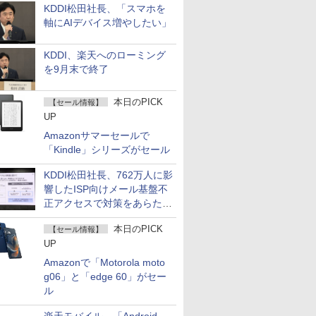
KDDI松田社長、「スマホを
軸にAIデバイス増やしたい」
KDDI、楽天へのローミング
を9月末で終了
本日のPICK
【セール情報】
UP
Amazonサマーセールで
「Kindle」シリーズがセール
KDDI松田社長、762万人に影
響したISP向けメール基盤不
正アクセスで対策をあらため
て説明
本日のPICK
【セール情報】
UP
Amazonで「Motorola moto
g06」と「edge 60」がセー
ル