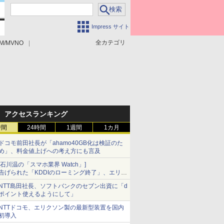
Impress サイト
全カテゴリ
M/MVNO
アクセスランキング
時間
24時間
1週間
1カ月
ドコモ前田社長が「ahamo40GB化は検証のた
め」、料金値上げへの考え方にも言及
[石川温の「スマホ業界 Watch」]
告げられた「KDDIのローミング終了」、エリア
マップの落とし穴と楽天モバイルの課題
NTT島田社長、ソフトバンクのセブン出資に「d
ポイント使えるようにして」
NTTドコモ、エリクソン製の最新型装置を国内
初導入