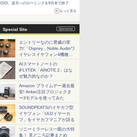
KDDI、楽天へのローミングを9月末で終了
もっと見る
Special Site
エントリーなのに脅威の実
力!「Osprey」Noble Audioワ
イヤレスイヤフォン4機種を
一気に聴く
AIスマートノートの
iFLYTEK「AINOTE 2」はな
ぜ魅力的なのか？
Amazon プライムデー過去最
安! Anker注目プロジェクタ
ー3モデルを使ってみた
SOUNDPEATSのイヤカフ型
イヤフォン「UU2イヤーカ
フ」をイヤカフマニアが語る
ソニーミラーレス一眼の大特
集！ 見どころ記事まとめ