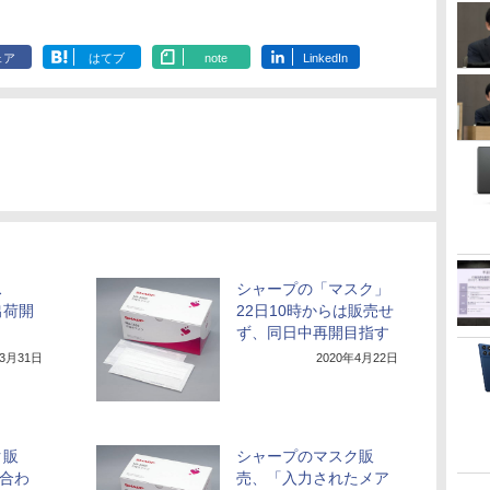
ェア
はてブ
note
LinkedIn
ス
シャープの「マスク」
出荷開
22日10時からは販売せ
ず、同日中再開目指す
年3月31日
2020年4月22日
ク販
シャープのマスク販
見合わ
売、「入力されたメア