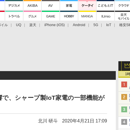
バイル
UQ
楽天
iPhone (iOS)
Android
5G
IoT
格安SI
アクセサリー
業界動向
法人向け
最新技術/その他
1
で、シャープ製IoT家電の一部機能が
北川 研斗
2020年4月21日 17:09