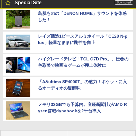
Special Site
鳥肌ものの「DENON HOME」サウンドを体感
した！
レイズ鍛造1ピースアルミホイール「CE28 N-p
lus」軽量なままに剛性を向上
ハイグレードテレビ「TCL Q7D Pro」。圧巻の
色彩美で映画＆ゲームが極上体験に
「A&ultima SP4000T」の魅力！ポケットに入
るオーディオの醍醐味
メモリ32GBでも予算内。産経新聞社がAMD R
yzen搭載dynabookを2千台導入