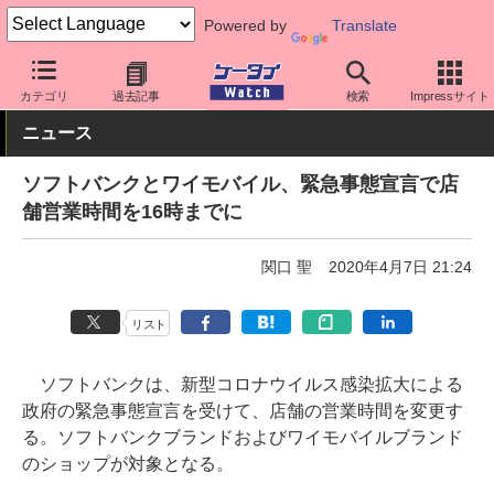
Powered by
Translate
ケータイ Watch
キャリア
ソフトバンク
サポート
カテゴリ
過去記事
検索
Impressサイト
ニュース
ソフトバンクとワイモバイル、緊急事態宣言で店
舗営業時間を16時までに
関口 聖
2020年4月7日 21:24
リスト
ソフトバンクは、新型コロナウイルス感染拡大による
政府の緊急事態宣言を受けて、店舗の営業時間を変更す
る。ソフトバンクブランドおよびワイモバイルブランド
のショップが対象となる。