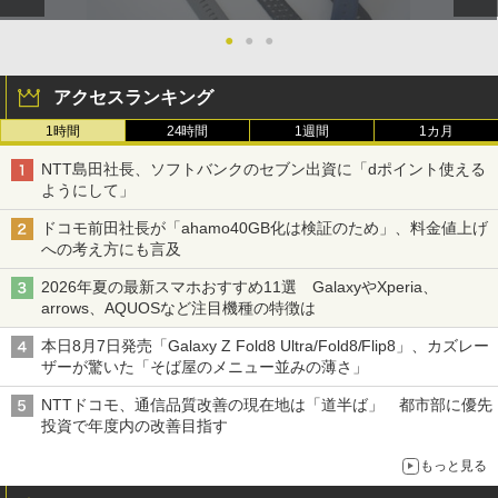
●
●
●
アクセスランキング
1時間
24時間
1週間
1カ月
NTT島田社長、ソフトバンクのセブン出資に「dポイント使える
ようにして」
ドコモ前田社長が「ahamo40GB化は検証のため」、料金値上げ
への考え方にも言及
2026年夏の最新スマホおすすめ11選 GalaxyやXperia、
arrows、AQUOSなど注目機種の特徴は
本日8月7日発売「Galaxy Z Fold8 Ultra/Fold8/Flip8」、カズレー
ザーが驚いた「そば屋のメニュー並みの薄さ」
NTTドコモ、通信品質改善の現在地は「道半ば」 都市部に優先
投資で年度内の改善目指す
もっと見る