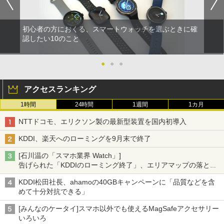
初心者の方におくる、スマートウォッチを選ぶときに確
認したい10のこと
●
●
●
アクセスランキング
1時間
24時間
1週間
1カ月
NTTドコモ、エリクソン製の最新型装置を国内初導入
KDDI、楽天へのローミングを9月末で終了
[石川温の「スマホ業界 Watch」]
告げられた「KDDIのローミング終了」、エリアマップの落とし
穴と楽天モバイルの課題
KDDI松田社長、ahamoの40GBキャンペーンに「品質などを含
めて十分対抗できる」
[みんなのケータイ]スマホ以外でも使えるMagSafeアクセサリー
いろいろ