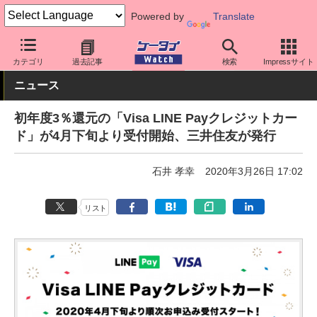
Powered by
Translate
ケータイ Watch
アプリ・サービス
決済/金融
カテゴリ
過去記事
検索
Impressサイト
ニュース
初年度3％還元の「Visa LINE Payクレジットカー
ド」が4月下旬より受付開始、三井住友が発行
石井 孝幸
2020年3月26日 17:02
リスト