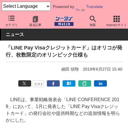
Powered by
Translate
ケータイ Watch
アプリ・サービス
決済/金融
カテゴリ
過去記事
検索
Impressサイト
ニュース
「LINE Pay Visaクレジットカード」はオリコが発
行、枚数限定のオリンピック仕様も
細田 頌翔
2019年6月27日 15:40
リスト
LINEは、事業戦略発表会「LINE CONFERENCE 201
9」において、1月に発表した「LINE Pay Visaクレジッ
トカード」の発行会社や提供時期などの追加情報を明ら
かにした。