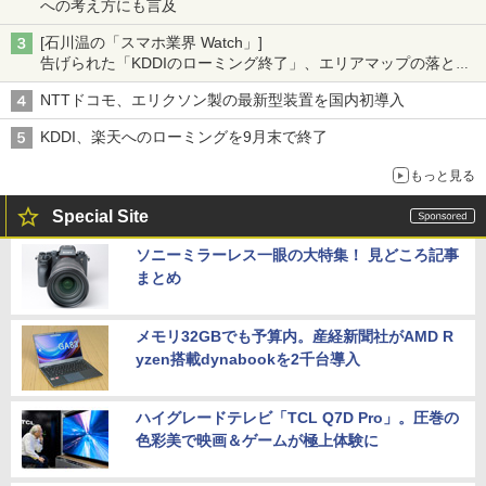
への考え方にも言及
[石川温の「スマホ業界 Watch」]
告げられた「KDDIのローミング終了」、エリアマップの落とし
穴と楽天モバイルの課題
NTTドコモ、エリクソン製の最新型装置を国内初導入
KDDI、楽天へのローミングを9月末で終了
もっと見る
Special Site
ソニーミラーレス一眼の大特集！ 見どころ記事
まとめ
メモリ32GBでも予算内。産経新聞社がAMD R
yzen搭載dynabookを2千台導入
ハイグレードテレビ「TCL Q7D Pro」。圧巻の
色彩美で映画＆ゲームが極上体験に