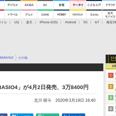
バイル
UQ
楽天
iPhone (iOS)
Android
5G
IoT
格安SI
アクセサリー
業界動向
法人向け
最新技術/その他
IM/MVNO
その他
1
「BASIO4」が4月2日発売、3万8400円
北川 研斗
2020年3月19日 16:40