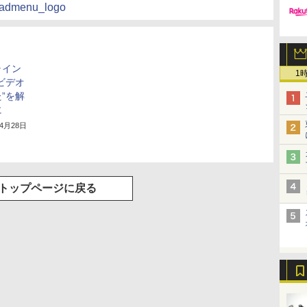
headmenu_logo
ライン
1
ビデオ
”を解
に
年4月28日
トップページに戻る