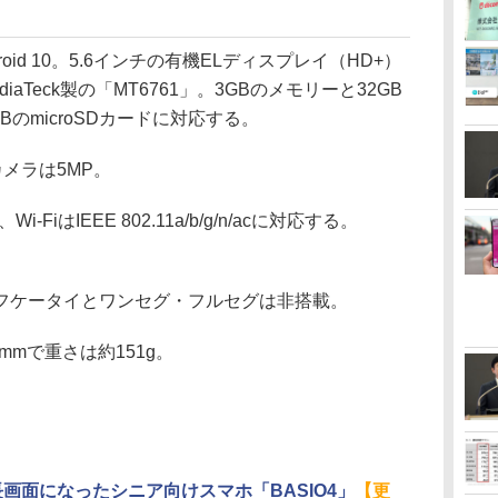
id 10。5.6インチの有機ELディスプレイ（HD+）
aTeck製の「MT6761」。3GBのメモリーと32GB
BのmicroSDカードに対応する。
メラは5MP。
FiはIEEE 802.11a/b/g/n/acに対応する。
ケータイとワンセグ・フルセグは非搭載。
9mmで重さは約151g。
長画面になったシニア向けスマホ「BASIO4」
【更