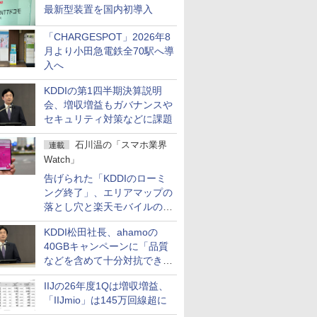
最新型装置を国内初導入
「CHARGESPOT」2026年8
月より小田急電鉄全70駅へ導
入へ
KDDIの第1四半期決算説明
会、増収増益もガバナンスや
セキュリティ対策などに課題
石川温の「スマホ業界
連載
Watch」
告げられた「KDDIのローミ
ング終了」、エリアマップの
落とし穴と楽天モバイルの課
題
KDDI松田社長、ahamoの
40GBキャンペーンに「品質
などを含めて十分対抗でき
る」
IIJの26年度1Qは増収増益、
「IIJmio」は145万回線超に