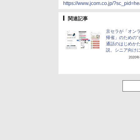
https://www.jcom.co.jp/?sc_pid=
関連記事
京セラが「オン
帰省」のための“
通話のはじめかた
説、シニア向け
2020