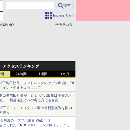
Impress サイト
全カテゴリ
M/MVNO
アクセスランキング
時間
24時間
1週間
1カ月
NTT島田社長、ソフトバンクのセブン出資に「d
ポイント使えるようにして」
ドコモ前田社長が「ahamo40GB化は検証のた
め」、料金値上げへの考え方にも言及
NTTドコモ、エリクソン製の最新型装置を国内
初導入
[石川温の「スマホ業界 Watch」]
告げられた「KDDIのローミング終了」、エリア
マップの落とし穴と楽天モバイルの課題