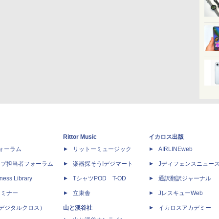
Rittor Music
イカロス出版
dフォーラム
リットーミュージック
AIRLINEweb
ップ担当者フォーラム
楽器探そう!デジマート
Jディフェンスニュー
ness Library
TシャツPOD T-OD
通訳翻訳ジャーナル
セミナー
立東舎
JレスキューWeb
 X（デジタルクロス）
山と溪谷社
イカロスアカデミー