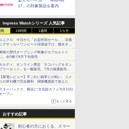
楽天モバイル、「Android
17」の対象製品を案内
Impress Watchシリーズ 人気記事
時間
24時間
1週間
1カ月
ユニクロ、今日から「お盆特別セール」。涼感
シアサッカーワンピース待望値下げ、撥水ギア
ショーツは1990円に
東映の歴代オープニング映像がカプセルトイ
に。全5種で8月下旬発売
カルディ、オンライン限定「ネコバッグ＆タン
ブラーセット」を一般販売。7月の抽選販売の
当選無効分
【家電レビュー】手ごわい雑草との戦い、コメ
リの草刈機で完全勝利 掃除機感覚で使えた
スターバックス、横浜に“文化財カフェ”8月10日
オープン
もっと見る
おすすめ記事
初心者の方におくる、スマー