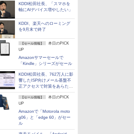
KDDI松田社長、「スマホを
軸にAIデバイス増やしたい」
KDDI、楽天へのローミング
を9月末で終了
本日のPICK
【セール情報】
UP
Amazonサマーセールで
「Kindle」シリーズがセール
KDDI松田社長、762万人に影
響したISP向けメール基盤不
正アクセスで対策をあらため
て説明
本日のPICK
【セール情報】
UP
Amazonで「Motorola moto
g06」と「edge 60」がセー
ル