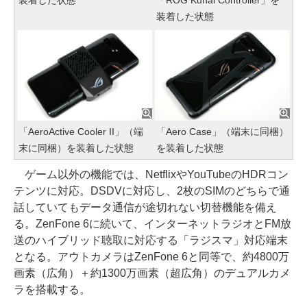
装着した状態
「ROG Kunai Controller」を
装着した状態
「AeroActive Cooler II」（端
「Aero Case」（端末に同梱）
末に同梱）を装着した状態
を装着した状態
ゲーム以外の機能では、NetflixやYouTubeのHDRコン
テンツに対応。DSDVに対応し、2枚のSIMのどちらで通
話していてもデータ通信が途切れない切替機能を備え
る。ZenFone 6に続いて、インターネットラジオとFM放
送のハイブリッド聴取に対応する「ラジスマ」対応端末
となる。アウトカメラはZenFone 6と同等で、約4800万
画素（広角）＋約1300万画素（超広角）のデュアルカメ
ラを搭載する。