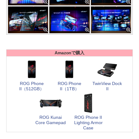
Amazonで購入
ROG Phone
ROG Phone
TwinView Dock
II（512GB）
II（1TB）
II
ROG Kunai
ROG Phone II
Core Gamepad
Lighting Armor
Case