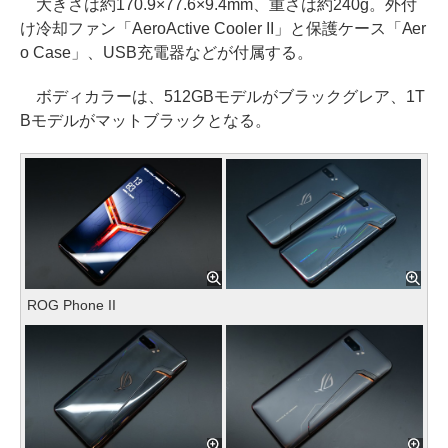
大きさは約170.9×77.6×9.4mm、重さは約240g。外付
け冷却ファン「AeroActive Cooler II」と保護ケース「Aer
o Case」、USB充電器などが付属する。
ボディカラーは、512GBモデルがブラックグレア、1T
Bモデルがマットブラックとなる。
ROG Phone II