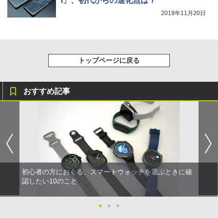
I」、初代からの進化点は？
2019年11月20日
トップページに戻る
おすすめ記事
初心者の方におくる、スマートウォッチを選ぶときに確
認したい10のこと
●
●
●