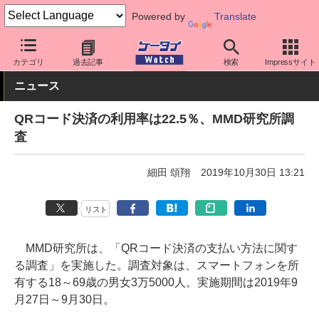
Powered by
Translate
ケータイ Watch
業界動向
調査
カテゴリ
過去記事
検索
Impressサイト
ニュース
QRコード決済の利用率は22.5％、MMD研究所調
査
細田 頌翔
2019年10月30日 13:21
リスト
MMD研究所は、「QRコード決済の支払い方法に関す
る調査」を実施した。調査対象は、スマートフォンを所
有する18～69歳の男女3万5000人。実施期間は2019年9
月27日～9月30日。