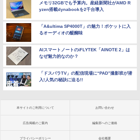
メモリ32GBでも予算内。産経新聞社がAMD R
yzen搭載dynabookを2千台導入
「A&ultima SP4000T」の魅力！ポケットに入
るオーディオの醍醐味
AIスマートノートのiFLYTEK「AINOTE 2」は
なぜ魅力的なのか？
「ドスパラTV」の配信現場に“PAD”撮影班が潜
入!人気の秘訣に迫る!!
本サイトのご利用について
お問い合わせ
広告掲載のご案内
編集部へのご連絡
プライバシーポリシー
会社概要