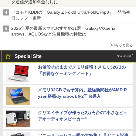
タ通信が追加料金なしに
ドコモとKDDIの「Galaxy Z Fold8 Ultra/Fold8/Flip8」、発売初
日にソフト更新
2026年夏の最新スマホおすすめ11選 GalaxyやXperia、
arrows、AQUOSなど注目機種の特徴は
もっと見る
Special Site
お値段そのままでメモリ倍増！メモリ32GBの
「お得なゲーミングノート」
メモリ32GBでも予算内。産経新聞社がAMD R
yzen搭載dynabookを2千台導入
クリエイティブが作った2万円台の“小さなピュ
アオーディオスピーカー”
ソニーミラーレス一眼の大特集！ 見どころ記事