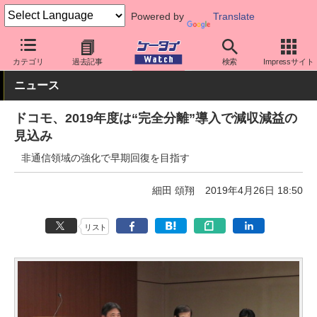
Powered by
Translate
ケータイ Watch
業界動向
企業動向
カテゴリ
過去記事
検索
Impressサイト
ニュース
ドコモ、2019年度は“完全分離”導入で減収減益の
見込み
非通信領域の強化で早期回復を目指す
細田 頌翔
2019年4月26日 18:50
リスト