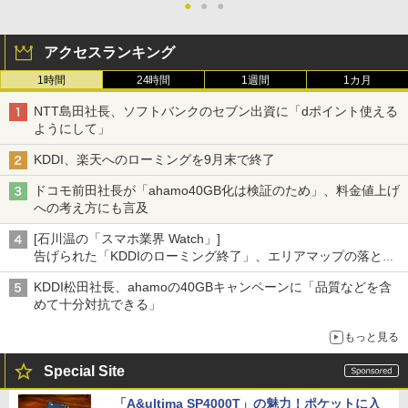
●
●
●
アクセスランキング
1時間
24時間
1週間
1カ月
NTT島田社長、ソフトバンクのセブン出資に「dポイント使える
ようにして」
KDDI、楽天へのローミングを9月末で終了
ドコモ前田社長が「ahamo40GB化は検証のため」、料金値上げ
への考え方にも言及
[石川温の「スマホ業界 Watch」]
告げられた「KDDIのローミング終了」、エリアマップの落とし
穴と楽天モバイルの課題
KDDI松田社長、ahamoの40GBキャンペーンに「品質などを含
めて十分対抗できる」
もっと見る
Special Site
「A&ultima SP4000T」の魅力！ポケットに入