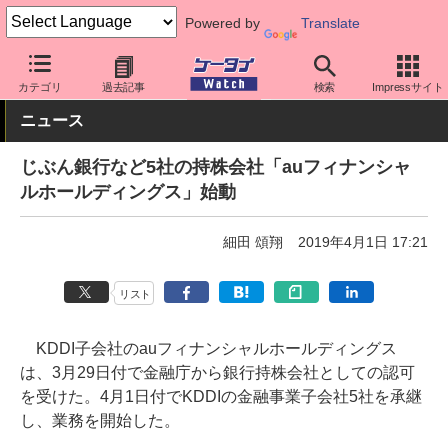
Powered by
Translate
ケータイ Watch
業界動向
企業動向
カテゴリ
過去記事
検索
Impressサイト
ニュース
じぶん銀行など5社の持株会社「auフィナンシャ
ルホールディングス」始動
細田 頌翔
2019年4月1日 17:21
リスト
KDDI子会社のauフィナンシャルホールディングス
は、3月29日付で金融庁から銀行持株会社としての認可
を受けた。4月1日付でKDDIの金融事業子会社5社を承継
し、業務を開始した。