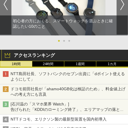
初心者の方におくる、スマートウォッチを選ぶときに確
認したい10のこと
●
●
●
アクセスランキング
1時間
24時間
1週間
1カ月
NTT島田社長、ソフトバンクのセブン出資に「dポイント使える
ようにして」
ドコモ前田社長が「ahamo40GB化は検証のため」、料金値上げ
への考え方にも言及
[石川温の「スマホ業界 Watch」]
告げられた「KDDIのローミング終了」、エリアマップの落とし
穴と楽天モバイルの課題
NTTドコモ、エリクソン製の最新型装置を国内初導入