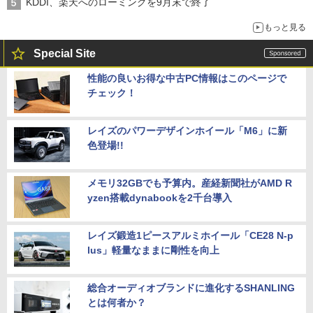
KDDI、楽天へのローミングを9月末で終了
もっと見る
Special Site
性能の良いお得な中古PC情報はこのページで
チェック！
レイズのパワーデザインホイール「M6」に新
色登場!!
メモリ32GBでも予算内。産経新聞社がAMD R
yzen搭載dynabookを2千台導入
レイズ鍛造1ピースアルミホイール「CE28 N-p
lus」軽量なままに剛性を向上
総合オーディオブランドに進化するSHANLING
とは何者か？