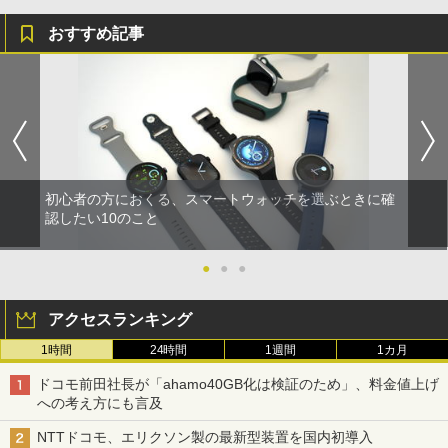
おすすめ記事
初心者の方におくる、スマートウォッチを選ぶときに確
認したい10のこと
●
●
●
アクセスランキング
1時間
24時間
1週間
1カ月
ドコモ前田社長が「ahamo40GB化は検証のため」、料金値上げ
への考え方にも言及
NTTドコモ、エリクソン製の最新型装置を国内初導入