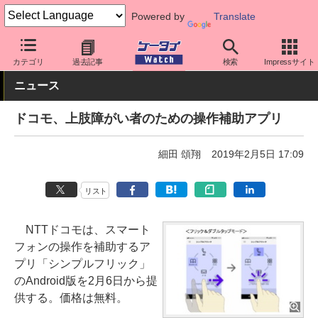
Powered by
Translate
ケータイ Watch
キャリア
ドコモ
アプリ・サービス
カテゴリ
過去記事
検索
Impressサイト
ニュース
ドコモ、上肢障がい者のための操作補助アプリ
細田 頌翔
2019年2月5日 17:09
リスト
NTTドコモは、スマート
フォンの操作を補助するア
プリ「シンプルフリック」
のAndroid版を2月6日から提
供する。価格は無料。