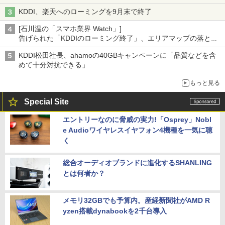
KDDI、楽天へのローミングを9月末で終了
[石川温の「スマホ業界 Watch」]
告げられた「KDDIのローミング終了」、エリアマップの落とし
穴と楽天モバイルの課題
KDDI松田社長、ahamoの40GBキャンペーンに「品質などを含
めて十分対抗できる」
もっと見る
Special Site
エントリーなのに脅威の実力!「Osprey」Nobl
e Audioワイヤレスイヤフォン4機種を一気に聴
く
総合オーディオブランドに進化するSHANLING
とは何者か？
メモリ32GBでも予算内。産経新聞社がAMD R
yzen搭載dynabookを2千台導入