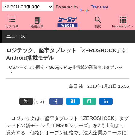
Powered by
Translate
ケータイ Watch
法人向け
その他
カテゴリ
過去記事
検索
Impressサイト
ニュース
ロジテック、堅牢タブレット「ZEROSHOCK」に
Android搭載モデル
OSバージョン固定・Google Play非搭載の業務向けタブレッ
ト
島田 純
2019年1月31日 15:36
リスト
ロジテックは、堅牢タブレット「ZEROSHOCK」タブ
レットの新モデル「LT-MS08シリーズ」を2月上旬より
発売する。価格はオープン価格で、法人企業のニーズに