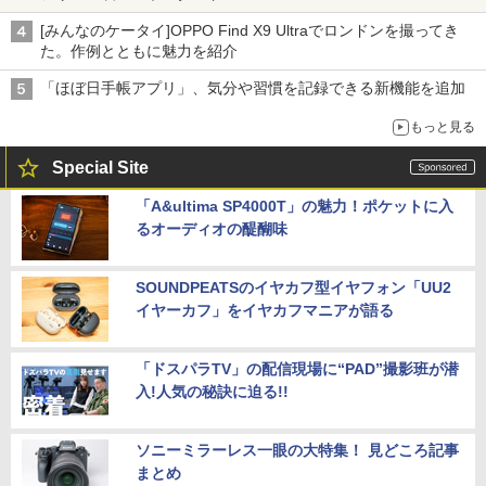
[みんなのケータイ]OPPO Find X9 Ultraでロンドンを撮ってき
た。作例とともに魅力を紹介
「ほぼ日手帳アプリ」、気分や習慣を記録できる新機能を追加
もっと見る
Special Site
「A&ultima SP4000T」の魅力！ポケットに入
るオーディオの醍醐味
SOUNDPEATSのイヤカフ型イヤフォン「UU2
イヤーカフ」をイヤカフマニアが語る
「ドスパラTV」の配信現場に“PAD”撮影班が潜
入!人気の秘訣に迫る!!
ソニーミラーレス一眼の大特集！ 見どころ記事
まとめ