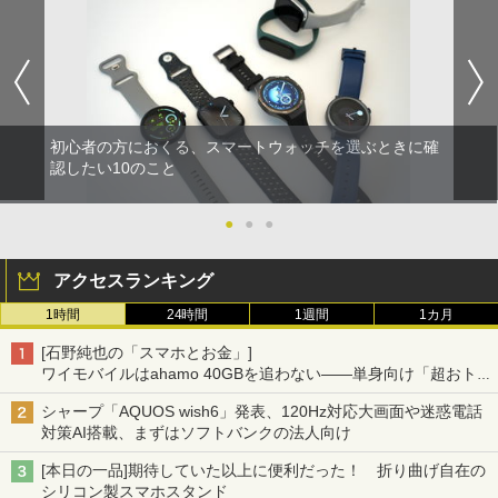
初心者の方におくる、スマートウォッチを選ぶときに確
認したい10のこと
●
●
●
アクセスランキング
1時間
24時間
1週間
1カ月
[石野純也の「スマホとお金」]
ワイモバイルはahamo 40GBを追わない――単身向け「超おトク
割」の安さと1年限定の注意点
シャープ「AQUOS wish6」発表、120Hz対応大画面や迷惑電話
対策AI搭載、まずはソフトバンクの法人向け
[本日の一品]期待していた以上に便利だった！ 折り曲げ自在の
シリコン製スマホスタンド