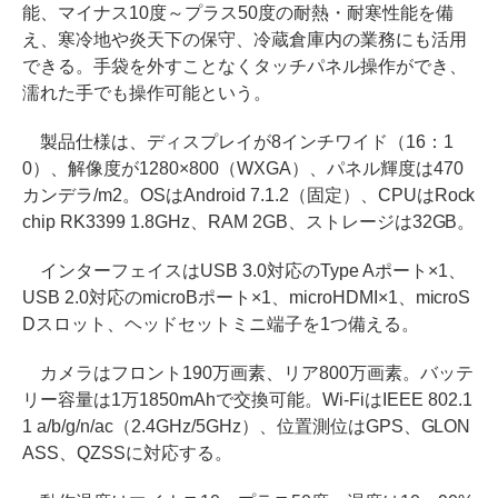
能、マイナス10度～プラス50度の耐熱・耐寒性能を備
え、寒冷地や炎天下の保守、冷蔵倉庫内の業務にも活用
できる。手袋を外すことなくタッチパネル操作ができ、
濡れた手でも操作可能という。
製品仕様は、ディスプレイが8インチワイド（16：1
0）、解像度が1280×800（WXGA）、パネル輝度は470
カンデラ/m2。OSはAndroid 7.1.2（固定）、CPUはRock
chip RK3399 1.8GHz、RAM 2GB、ストレージは32GB。
インターフェイスはUSB 3.0対応のType Aポート×1、
USB 2.0対応のmicroBポート×1、microHDMI×1、microS
Dスロット、ヘッドセットミニ端子を1つ備える。
カメラはフロント190万画素、リア800万画素。バッテ
リー容量は1万1850mAhで交換可能。Wi-FiはIEEE 802.1
1 a/b/g/n/ac（2.4GHz/5GHz）、位置測位はGPS、GLON
ASS、QZSSに対応する。