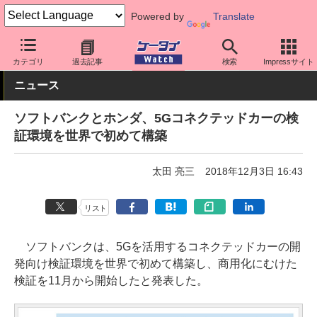
Powered by
Translate
ケータイ Watch
キャリア
ソフトバンク
5G
カテゴリ
過去記事
検索
Impressサイト
ニュース
ソフトバンクとホンダ、5Gコネクテッドカーの検
証環境を世界で初めて構築
太田 亮三
2018年12月3日 16:43
リスト
ソフトバンクは、5Gを活用するコネクテッドカーの開
発向け検証環境を世界で初めて構築し、商用化にむけた
検証を11月から開始したと発表した。