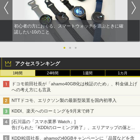
初心者の方におくる、スマートウォッチを選ぶときに確
認したい10のこと
●
●
●
アクセスランキング
1時間
24時間
1週間
1カ月
ドコモ前田社長が「ahamo40GB化は検証のため」、料金値上げ
への考え方にも言及
NTTドコモ、エリクソン製の最新型装置を国内初導入
KDDI、楽天へのローミングを9月末で終了
[石川温の「スマホ業界 Watch」]
告げられた「KDDIのローミング終了」、エリアマップの落とし
穴と楽天モバイルの課題
KDDI松田社長、ahamoの40GBキャンペーンに「品質などを含