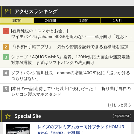
アクセスランキング
1時間
24時間
1週間
1カ月
[石野純也の「スマホとお金」]
ワイモバイルはahamo 40GBを追わない――単身向け「超おトク
割」の安さと1年限定の注意点
「ほぼ日手帳アプリ」、気分や習慣を記録できる新機能を追加
シャープ「AQUOS wish6」発表、120Hz対応大画面や迷惑電話
対策AI搭載、まずはソフトバンクの法人向け
ソフトバンク宮川社長、ahamoの増量“40GB”化に「追いかける
つもりはない」
[本日の一品]期待していた以上に便利だった！ 折り曲げ自在の
シリコン製スマホスタンド
もっと見る
Special Site
レイズのプレミアムカー向けブランドHOMUR
Aから「2×9R」が登場！