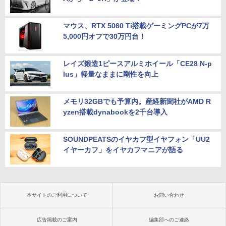
マウス、RTX 5060 Ti搭載ゲーミングPCが7万
5,000円オフで30万円台！
レイズ鍛造1ピースアルミホイール「CE28 N-p
lus」軽量なままに剛性を向上
メモリ32GBでも予算内。産経新聞社がAMD R
yzen搭載dynabookを2千台導入
SOUNDPEATSのイヤカフ型イヤフォン「UU2
イヤーカフ」をイヤカフマニアが語る
本サイトのご利用について
お問い合わせ
広告掲載のご案内
編集部へのご連絡