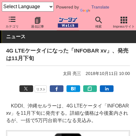
Powered by
Translate
ケータイ Watch
キャリア
au
スマホ・ケータイ
カテゴリ
過去記事
検索
Impressサイト
ニュース
4G LTEケータイになった「INFOBAR xv」、発売
は11月下旬
太田 亮三
2018年10月11日 10:00
リスト
KDDI、沖縄セルラーは、4G LTEケータイ「INFOBAR
xv」を11月下旬に発売する。詳細な価格は今後案内され
るが、一括で5万円台前半になる見込み。