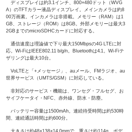
ディスプレイは約3.1インチ、800×480ドット（WVG
A）のTFTカラー液晶ディスプレイ。メインカメラは約8
00万画素。インカメラは非搭載。メモリー（RAM）は1
GB、ストレージ（ROM）は8GB。外部メモリーは最大3
2GBまでのmicroSDHCカードに対応する。
通信速度は理論値で下り最大150Mbpsの4G LTEに対
応。Wi-FiはIEEE802.11 b/g/n。Bluetoothは4.1。Wi-Fiテ
ザリングは最大10台。
VoLTEと「+メッセージ」、auメール、FMラジオ、au
世界サービス（UMTS/GSM）に対応している。
非対応のサービス・機能は、ワンセグ・フルセグ、お
サイフケータイ・NFC、赤外線、防水・防塵。
バッテリー容量は1500mAh。連続待受時間は約530時
間、連続通話時間は約600分。
大きさは約48×138×14.0mmで、重さは約114g。ボデ