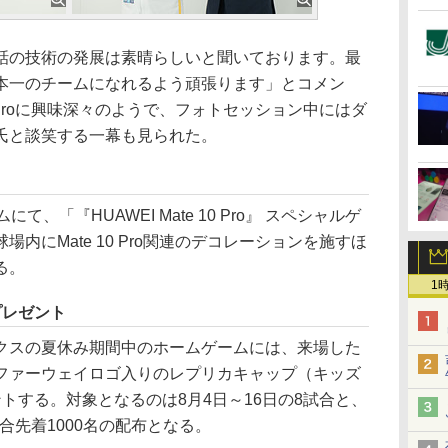
の技術の発展は素晴らしいと聞いております。最
本一のチームになれるよう頑張ります」とコメン
0 Proに興味深々のようで、フォトセッション中にはダ
氏と談笑する一幕も見られた。
、「『HUAWEI Mate 10 Pro』 スペシャルゲ
内にMate 10 Pro関連のデコレーションを施すほ
る。
1
プレゼント
スの夏休み期間中のホームゲームには、来場した
ファーウェイロゴ入りのレプリカキャップ（キッズ
トする。対象となるのは8月4日～16日の8試合と、
試合先着1000名の配布となる。