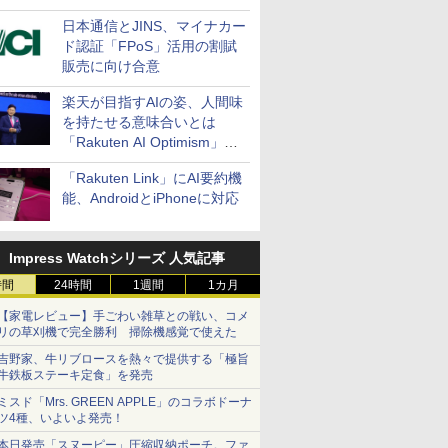
日本通信とJINS、マイナカー
ド認証「FPoS」活用の割賦
販売に向け合意
楽天が目指すAIの姿、人間味
を持たせる意味合いとは
「Rakuten AI Optimism」三
木谷氏の基調講演
「Rakuten Link」にAI要約機
能、AndroidとiPhoneに対応
Impress Watchシリーズ 人気記事
時間
24時間
1週間
1カ月
【家電レビュー】手ごわい雑草との戦い、コメ
リの草刈機で完全勝利 掃除機感覚で使えた
吉野家、牛リブロースを熱々で提供する「極旨
牛鉄板ステーキ定食」を発売
ミスド「Mrs. GREEN APPLE」のコラボドーナ
ツ4種、いよいよ発売！
本日発売「スヌーピー」圧縮収納ポーチ。ファ