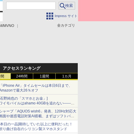
Impress サイト
全カテゴリ
M/MVNO
アクセスランキング
時間
24時間
1週間
1カ月
「iPhone Air」タイムセールは本日6日まで、
Amazonで最大26％オフ
[石野純也の「スマホとお金」]
ワイモバイルはahamo 40GBを追わない――単
身向け「超おトク割」の安さと1年限定の注意
シャープ「AQUOS wish6」発表、120Hz対応大
点
画面や迷惑電話対策AI搭載、まずはソフトバン
クの法人向け
[本日の一品]期待していた以上に便利だった！
折り曲げ自在のシリコン製スマホスタンド