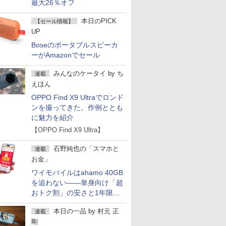
最大26％オフ
本日のPICK
【セール情報】
UP
Boseのポータブルスピーカ
ーがAmazonでセール
みんなのケータイ
by
ち
連載
えほん
OPPO Find X9 Ultraでロンド
ンを撮ってきた。作例ととも
に魅力を紹介
【OPPO Find X9 Ultra】
石野純也の「スマホと
連載
お金」
ワイモバイルはahamo 40GB
を追わない――単身向け「超
おトク割」の安さと1年限定
の注意点
本日の一品
by
村元 正
連載
剛