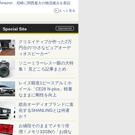
Amazon、尼崎に関西最大の物流拠点を新設
もっと見る
Special Site
クリエイティブが作った2万
円台の“小さなピュアオーデ
ィオスピーカー”
ソニーミラーレス一眼の大特
集！ 見どころ記事まとめ
レイズ鍛造1ピースアルミホ
イール「CE28 N-plus」軽量
なままに剛性を向上
総合オーディオブランドに進
化するSHANLINGとは何者
か？
お値段そのままでメモリ倍
増！メモリ32GBの「お得な