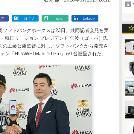
ェア
はてブ
note
LinkedIn
ソフトバンクホークスは23日、共同記者会見を実
本・韓国リージョン プレジデント 呉波（ゴ・ハ）氏
スの工藤公康監督に対し、ソフトバンクから発売さ
ン「HUAWEI Mate 10 Pro」が1台贈呈された。