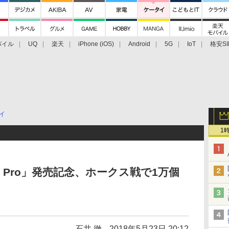
バイル
UQ
楽天
iPhone (iOS)
Android
5G
IoT
格安SI
アクセサリー
業界動向
法人向け
最新技術/その他
イ
1
0 Pro」発売記念、ホークス戦で1万個
石井 徹
2018年5月23日 20:12