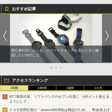
おすすめ記事
初心者の方におくる、スマートウォッチを選ぶときに確
認したい10のこと
●
●
●
アクセスランキング
1時間
24時間
1週間
1カ月
NTT島田社長、ソフトバンクのセブン出資に「dポイント使える
ようにして」
ドコモ前田社長が「ahamo40GB化は検証のため」、料金値上げ