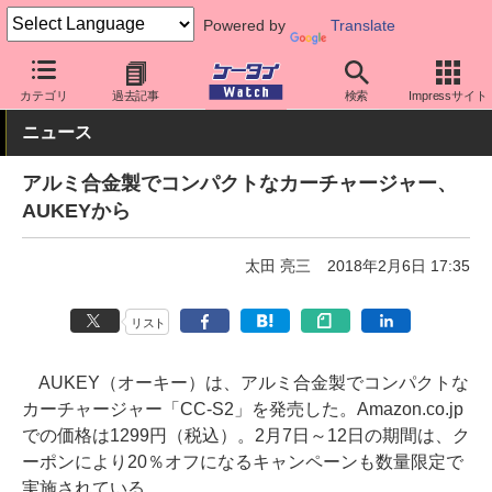
Powered by
Translate
ケータイ Watch
周辺機器/アクセサリー
その他
カテゴリ
過去記事
検索
Impressサイト
ニュース
アルミ合金製でコンパクトなカーチャージャー、
AUKEYから
太田 亮三
2018年2月6日 17:35
リスト
AUKEY（オーキー）は、アルミ合金製でコンパクトな
カーチャージャー「CC-S2」を発売した。Amazon.co.jp
での価格は1299円（税込）。2月7日～12日の期間は、ク
ーポンにより20％オフになるキャンペーンも数量限定で
実施されている。