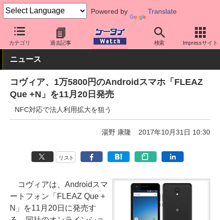
Powered by
Translate
ケータイ Watch
OS
Android
その他メーカー
カテゴリ
過去記事
検索
Impressサイト
ニュース
コヴィア、1万5800円のAndroidスマホ「FLEAZ
Que +N」を11月20日発売
NFC対応で法人利用拡大を狙う
湯野 康隆
2017年10月31日 10:30
リスト
コヴィアは、Androidスマ
ートフォン「FLEAZ Que +
N」を11月20日に発売す
る。同社のオンラインショ