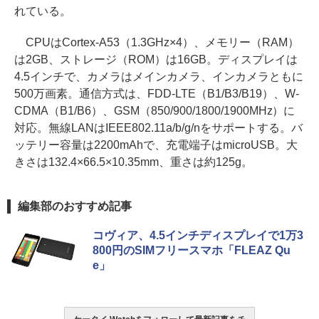
れている。
CPUはCortex-A53（1.3GHz×4）、メモリー（RAM）
は2GB、ストレージ（ROM）は16GB。ディスプレイは
4.5インチで、カメラはメインカメラ、インカメラともに
500万画素。通信方式は、FDD-LTE（B1/B3/B19）、W-
CDMA（B1/B6）、GSM（850/900/1800/1900MHz）に
対応。無線LANはIEEE802.11a/b/g/nをサポートする。バ
ッテリー容量は2200mAhで、充電端子はmicroUSB。大
きさは132.4×66.5×10.35mm、重さは約125g。
編集部のおすすめ記事
コヴィア、4.5インチディスプレイで1万3
800円のSIMフリースマホ「FLEAZ Qu
e」