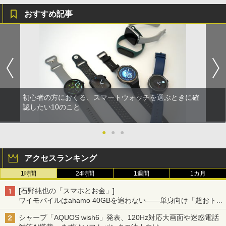
おすすめ記事
初心者の方におくる、スマートウォッチを選ぶときに確
認したい10のこと
●
●
●
アクセスランキング
1時間
24時間
1週間
1カ月
[石野純也の「スマホとお金」]
ワイモバイルはahamo 40GBを追わない――単身向け「超おトク
割」の安さと1年限定の注意点
シャープ「AQUOS wish6」発表、120Hz対応大画面や迷惑電話