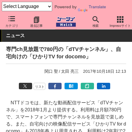
Powered by
Translate
ケータイ Watch
キャリア
ドコモ
アプリ・サービス
カテゴリ
過去記事
検索
Impressサイト
ニュース
専門ch見放題で780円の「dTVチャンネル」、自
宅向けの「ひかりTV for docomo」
関口 聖
太田 亮三
2017年10月18日 12:13
リスト
NTTドコモは、新たな動画配信サービス「dTVチャン
ネル」を2018年1月より提供する。利用料は月額780円
で、スマートフォンで専門チャンネルを見放題で楽しめ
る。また、自宅向けの映像配信サービス「ひかりTV for d
ocomo」も2018年春より用意される。利用料は2年割で2