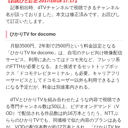
【お詫びと訂正 2017/10/18 17:17】
記事初出時、dTVチャンネルで視聴できるチャンネル
名が誤っておりました。本文は修正済みです。お詫びし
て訂正いたします。
ひかりTV for docomo
月額3500円、2年割で2500円という料金設定となる
「ひかりTV for docomo」は、自宅のテレビ向け映像配信
サービス。利用にあたってはドコモ光など、フレッツ系
のFTTHが必要となる。また後述するセットトップボッ
クス「ドコモテレビターミナル」も必要。キャリアフリ
ーサービスとしてドコモユーザー以外も利用できるよう
になる予定だが、料金は別途案内される。
dTVとひかりTVを組み合わせたような内容で視聴でき
る専門チャンネル数は50以上、ビデオオンデマンド（V
OD）で配信される作品数は約16万本とうたう。NTTぷ
ららのひかりTVでも、同価格で似た内容のプランはある
が、VODの配信本数が約12万本とされ、「ひかりTV for