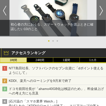
初心者の方におくる、スマートウォッチを選ぶときに確
認したい10のこと
●
●
●
アクセスランキング
1時間
24時間
1週間
1カ月
NTT島田社長、ソフトバンクのセブン出資に「dポイント使える
ようにして」
KDDI、楽天へのローミングを9月末で終了
ドコモ前田社長が「ahamo40GB化は検証のため」、料金値上げ
への考え方にも言及
[石川温の「スマホ業界 Watch」]
告げられた「KDDIのローミング終了」、エリアマップの落とし