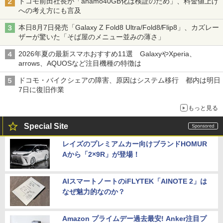
ドコモ前田社長が「ahamo40GB化は検証のため」、料金値上げ
への考え方にも言及
本日8月7日発売「Galaxy Z Fold8 Ultra/Fold8/Flip8」、カズレー
ザーが驚いた「そば屋のメニュー並みの薄さ」
2026年夏の最新スマホおすすめ11選 GalaxyやXperia、
arrows、AQUOSなど注目機種の特徴は
ドコモ・バイクシェアの障害、原因はシステム移行 都内は明日
7日に復旧作業
もっと見る
Special Site
レイズのプレミアムカー向けブランドHOMUR
Aから「2×9R」が登場！
AIスマートノートのiFLYTEK「AINOTE 2」は
なぜ魅力的なのか？
Amazon プライムデー過去最安! Anker注目プ