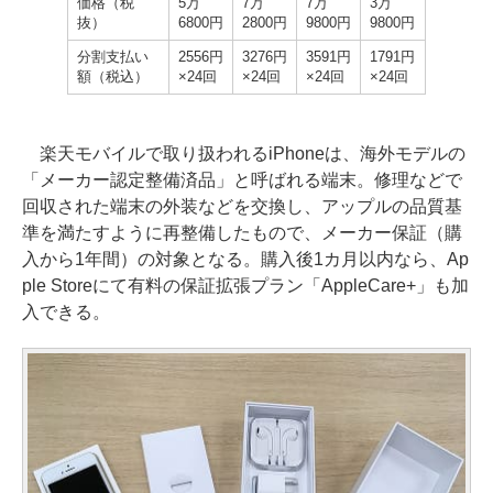
価格（税
5万
7万
7万
3万
抜）
6800円
2800円
9800円
9800円
分割支払い
2556円
3276円
3591円
1791円
額（税込）
×24回
×24回
×24回
×24回
楽天モバイルで取り扱われるiPhoneは、海外モデルの
「メーカー認定整備済品」と呼ばれる端末。修理などで
回収された端末の外装などを交換し、アップルの品質基
準を満たすように再整備したもので、メーカー保証（購
入から1年間）の対象となる。購入後1カ月以内なら、Ap
ple Storeにて有料の保証拡張プラン「AppleCare+」も加
入できる。