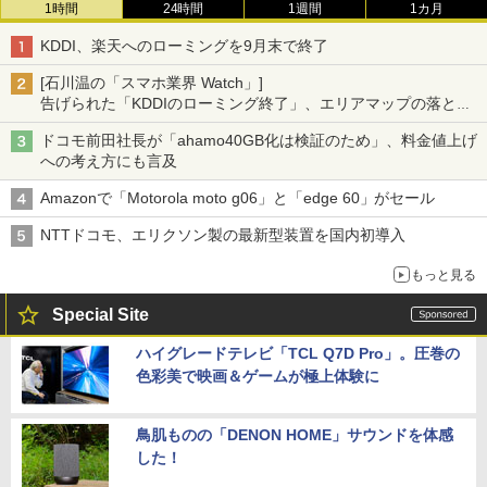
1時間
24時間
1週間
1カ月
KDDI、楽天へのローミングを9月末で終了
[石川温の「スマホ業界 Watch」]
告げられた「KDDIのローミング終了」、エリアマップの落とし
穴と楽天モバイルの課題
ドコモ前田社長が「ahamo40GB化は検証のため」、料金値上げ
への考え方にも言及
Amazonで「Motorola moto g06」と「edge 60」がセール
NTTドコモ、エリクソン製の最新型装置を国内初導入
もっと見る
Special Site
ハイグレードテレビ「TCL Q7D Pro」。圧巻の
色彩美で映画＆ゲームが極上体験に
鳥肌ものの「DENON HOME」サウンドを体感
した！