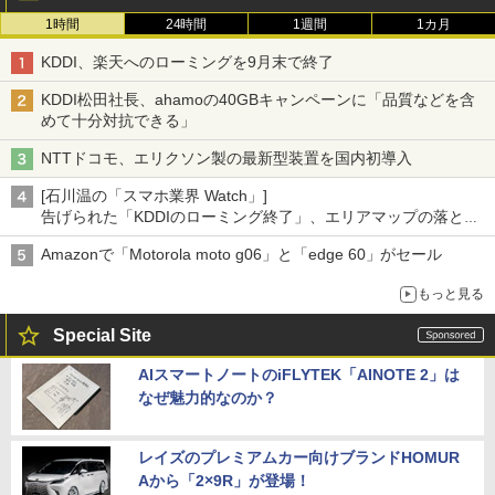
1時間
24時間
1週間
1カ月
KDDI、楽天へのローミングを9月末で終了
KDDI松田社長、ahamoの40GBキャンペーンに「品質などを含
めて十分対抗できる」
NTTドコモ、エリクソン製の最新型装置を国内初導入
[石川温の「スマホ業界 Watch」]
告げられた「KDDIのローミング終了」、エリアマップの落とし
穴と楽天モバイルの課題
Amazonで「Motorola moto g06」と「edge 60」がセール
もっと見る
Special Site
AIスマートノートのiFLYTEK「AINOTE 2」は
なぜ魅力的なのか？
レイズのプレミアムカー向けブランドHOMUR
Aから「2×9R」が登場！