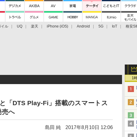
バイル
UQ
楽天
iPhone (iOS)
Android
5G
IoT
格安SI
アクセサリー
業界動向
法人向け
最新技術/その他
1
と「DTS Play-Fi」搭載のスマートス
発売へ
島田 純
2017年8月10日 12:06