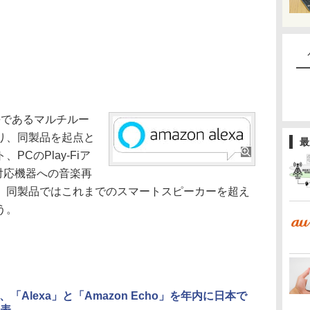
特長であるマルチルー
り、同製品を起点と
最
CのPlay-Fiア
i」対応機器への音楽再
、同製品ではこれまでのスマートスピーカーを超え
う。
n、「Alexa」と「Amazon Echo」を年内に日本で
表