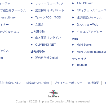
dフォーラム
リットーミュージック
AIRLINEweb
ップ担当者フォーラム
楽器探そう!デジマート
Jディフェンスニュー
ness Library
TシャツPOD T-OD
通訳翻訳ジャーナル
セミナー
立東舎
JレスキューWeb
 X（デジタルクロス）
山と溪谷社
イカロスアカデミー
山と溪谷オンライン
MdN
CLIMBING-NET
MdN Books
ブックス
近代科学社
MdN Design Interactiv
ing
近代科学社Digital
テックリブ
TechLib
広告掲載のご案内
編集部へのご連絡
プライバシーポリシー
会社概要
Copyright ©
2026
Impress Corporation. All rights reserved.