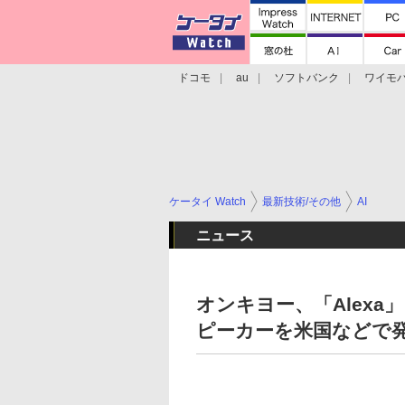
ドコモ
au
ソフトバンク
ワイモ
格安スマホ/SIMフリースマホ
周辺機器/
ケータイ Watch
最新技術/その他
AI
ニュース
オンキヨー、「Alexa」
ピーカーを米国などで