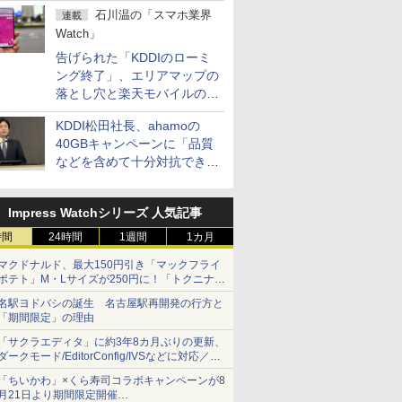
石川温の「スマホ業界
連載
Watch」
告げられた「KDDIのローミ
ング終了」、エリアマップの
落とし穴と楽天モバイルの課
題
KDDI松田社長、ahamoの
40GBキャンペーンに「品質
などを含めて十分対抗でき
る」
Impress Watchシリーズ 人気記事
時間
24時間
1週間
1カ月
マクドナルド、最大150円引き「マックフライ
ポテト」M・Lサイズが250円に！「トクニナル
ド」キャンペーン
名駅ヨドバシの誕生 名古屋駅再開発の行方と
「期間限定」の理由
「サクラエディタ」に約3年8カ月ぶりの更新、
ダークモード/EditorConfig/IVSなどに対応／複
数の脆弱性に対処したセキュリティアップデー
「ちいかわ」×くら寿司コラボキャンペーンが8
ト
月21日より期間限定開催