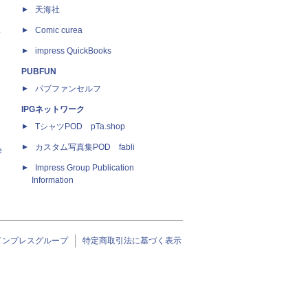
天海社
ス
Comic curea
impress QuickBooks
PUBFUN
パブファンセルフ
IPGネットワーク
TシャツPOD pTa.shop
カスタム写真集POD fabli
e
Impress Group Publication
Information
インプレスグループ
特定商取引法に基づく表示