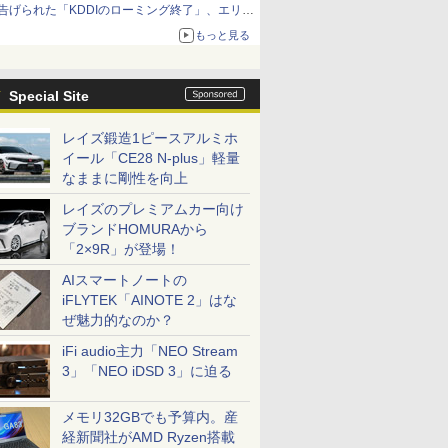
告げられた「KDDIのローミング終了」、エリア
マップの落とし穴と楽天モバイルの課題
もっと見る
Special Site
レイズ鍛造1ピースアルミホ
イール「CE28 N-plus」軽量
なままに剛性を向上
レイズのプレミアムカー向け
ブランドHOMURAから
「2×9R」が登場！
AIスマートノートの
iFLYTEK「AINOTE 2」はな
ぜ魅力的なのか？
iFi audio主力「NEO Stream
3」「NEO iDSD 3」に迫る
メモリ32GBでも予算内。産
経新聞社がAMD Ryzen搭載