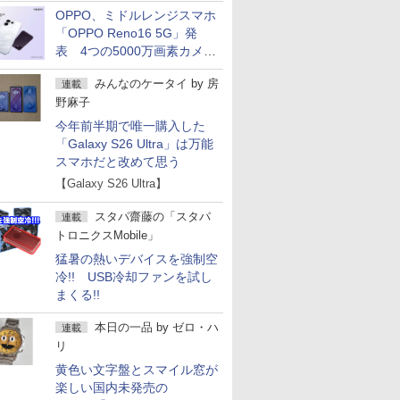
OPPO、ミドルレンジスマホ
「OPPO Reno16 5G」発
表 4つの5000万画素カメラ
搭載の小型モデル
みんなのケータイ
by
房
連載
野麻子
今年前半期で唯一購入した
「Galaxy S26 Ultra」は万能
スマホだと改めて思う
【Galaxy S26 Ultra】
スタパ齋藤の「スタパ
連載
トロニクスMobile」
猛暑の熱いデバイスを強制空
冷!! USB冷却ファンを試し
まくる!!
本日の一品
by
ゼロ・ハ
連載
リ
黄色い文字盤とスマイル窓が
楽しい国内未発売の