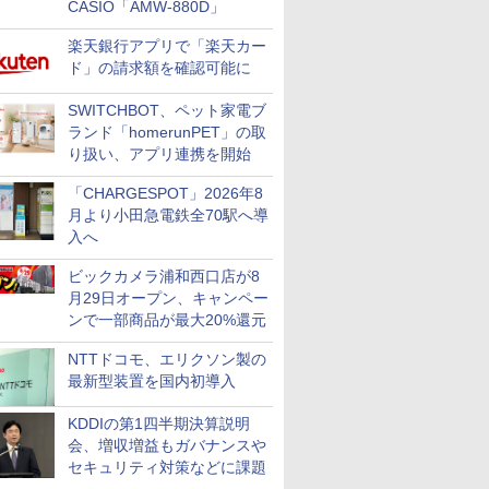
CASIO「AMW-880D」
楽天銀行アプリで「楽天カー
ド」の請求額を確認可能に
SWITCHBOT、ペット家電ブ
ランド「homerunPET」の取
り扱い、アプリ連携を開始
「CHARGESPOT」2026年8
月より小田急電鉄全70駅へ導
入へ
ビックカメラ浦和西口店が8
月29日オープン、キャンペー
ンで一部商品が最大20%還元
NTTドコモ、エリクソン製の
最新型装置を国内初導入
KDDIの第1四半期決算説明
会、増収増益もガバナンスや
セキュリティ対策などに課題