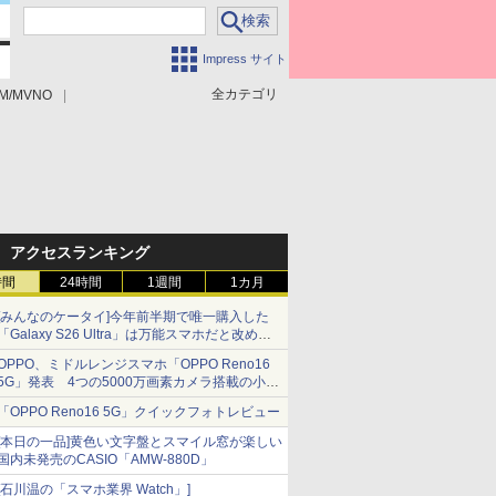
Impress サイト
全カテゴリ
M/MVNO
アクセスランキング
時間
24時間
1週間
1カ月
[みんなのケータイ]今年前半期で唯一購入した
「Galaxy S26 Ultra」は万能スマホだと改めて
思う
OPPO、ミドルレンジスマホ「OPPO Reno16
5G」発表 4つの5000万画素カメラ搭載の小型
モデル
「OPPO Reno16 5G」クイックフォトレビュー
[本日の一品]黄色い文字盤とスマイル窓が楽しい
国内未発売のCASIO「AMW-880D」
[石川温の「スマホ業界 Watch」]