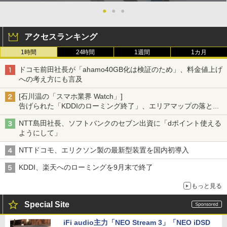
●
●
●
アクセスランキング
1時間
24時間
1週間
1カ月
ドコモ前田社長が「ahamo40GB化は検証のため」、料金値上げ
への考え方にも言及
[石川温の「スマホ業界 Watch」]
告げられた「KDDIのローミング終了」、エリアマップの落とし
穴と楽天モバイルの課題
NTT島田社長、ソフトバンクのセブン出資に「dポイント使える
ようにして」
NTTドコモ、エリクソン製の最新型装置を国内初導入
KDDI、楽天へのローミングを9月末で終了
もっと見る
Special Site
iFi audio主力「NEO Stream 3」「NEO iDSD