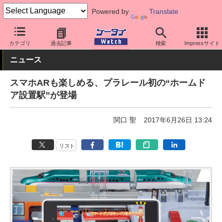
Powered by
Translate
ケータイ Watch
周辺機器/アクセサリー
その他
カテゴリ
過去記事
検索
Impressサイト
ニュース
スマホARも楽しめる、プラレール初の“ホームド
ア設置駅”が登場
関口 聖
2017年6月26日 13:24
リスト