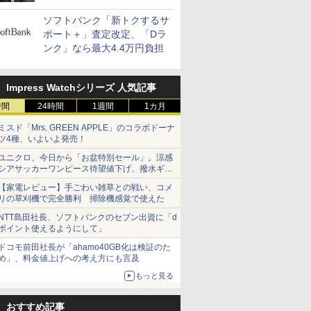
400万契約突破
ソフトバンク「新トクするサ
ポート＋」査定改定、「Dラ
ンク」なら最大4.4万円負担
Impress Watchシリーズ 人気記事
時間
24時間
1週間
1カ月
ミスド「Mrs. GREEN APPLE」のコラボドーナ
ツ4種、いよいよ発売！
ユニクロ、今日から「お盆特別セール」。涼感
シアサッカーワンピース待望値下げ、撥水ギア
ショーツは1990円に
【家電レビュー】手ごわい雑草との戦い、コメ
リの草刈機で完全勝利 掃除機感覚で使えた
NTT島田社長、ソフトバンクのセブン出資に「d
ポイント使えるようにして」
ドコモ前田社長が「ahamo40GB化は検証のた
め」、料金値上げへの考え方にも言及
もっと見る
おすすめ記事