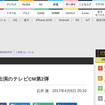
バイル
UQ
楽天
iPhone (iOS)
Android
5G
IoT
格安SI
アクセサリー
業界動向
法人向け
最新技術/その他
IM/MVNO
LINEモバイル
1
出演のテレビCM第2弾
石井 徹
2017年4月6日 20:10