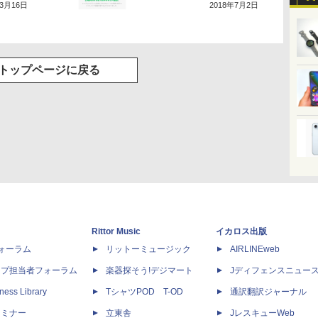
年3月16日
2018年7月2日
トップページに戻る
Rittor Music
イカロス出版
dフォーラム
リットーミュージック
AIRLINEweb
ップ担当者フォーラム
楽器探そう!デジマート
Jディフェンスニュー
ness Library
TシャツPOD T-OD
通訳翻訳ジャーナル
セミナー
立東舎
JレスキューWeb