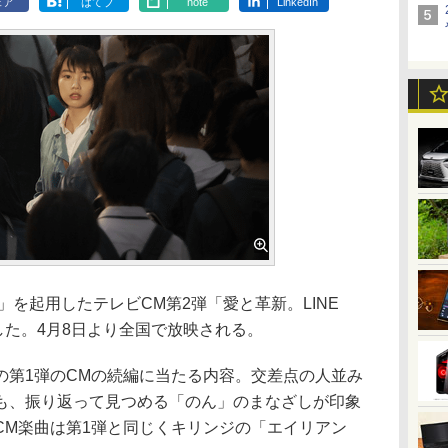
ェア
はてブ
note
LinkedIn
」を起用したテレビCM第2弾「愛と革新。LINE
開した。4月8日より全国で放映される。
第1弾のCMの続編に当たる内容。交差点の人並み
も、振り返って見つめる「のん」のまなざしが印象
CM楽曲は第1弾と同じくキリンジの「エイリアン