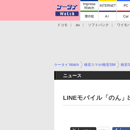
ドコモ
au
ソフトバンク
ワイモ
格安スマホ/SIMフリースマホ
周辺機器/
ケータイ Watch
格安スマホ/格安SIM
格安S
ニュース
LINEモバイル「のん」