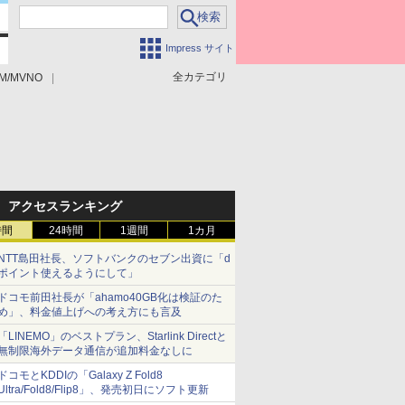
Impress サイト
全カテゴリ
M/MVNO
アクセスランキング
時間
24時間
1週間
1カ月
NTT島田社長、ソフトバンクのセブン出資に「d
ポイント使えるようにして」
ドコモ前田社長が「ahamo40GB化は検証のた
め」、料金値上げへの考え方にも言及
「LINEMO」のベストプラン、Starlink Directと
無制限海外データ通信が追加料金なしに
ドコモとKDDIの「Galaxy Z Fold8
Ultra/Fold8/Flip8」、発売初日にソフト更新