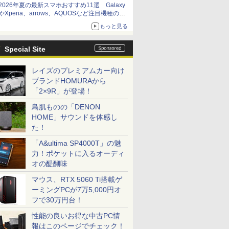
2026年夏の最新スマホおすすめ11選 Galaxy
やXperia、arrows、AQUOSなど注目機種の特
徴は
もっと見る
Special Site
レイズのプレミアムカー向け
ブランドHOMURAから
「2×9R」が登場！
鳥肌ものの「DENON
HOME」サウンドを体感し
た！
「A&ultima SP4000T」の魅
力！ポケットに入るオーディ
オの醍醐味
マウス、RTX 5060 Ti搭載ゲ
ーミングPCが7万5,000円オ
フで30万円台！
性能の良いお得な中古PC情
報はこのページでチェック！