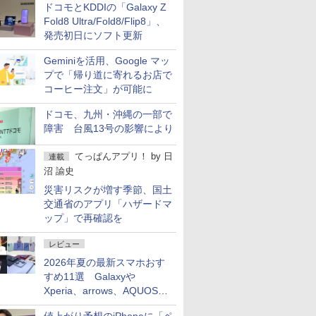
ドコモとKDDIの「Galaxy Z
Fold8 Ultra/Fold8/Flip8」、
発売初日にソフト更新
Geminiを活用、Google マッ
プで「帰り道に寄れるお店で
コーヒー注文」が可能に
ドコモ、九州・沖縄の一部で
障害 台風13号の影響により
てっぱんアプリ！
by
日
連載
沼 諭史
災害リスクが増す季節、国土
交通省のアプリ「ハザードマ
ップ」で再確認を
レビュー
2026年夏の最新スマホおす
すめ11選 Galaxyや
Xperia、arrows、AQUOSな
ど注目機種の特徴は