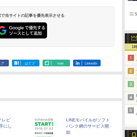
 検索で当サイトの記事を優先表示させる
1
ェア
はてブ
note
LinkedIn
テレビ
LINEモバイルがソフト
手にし
バンク網のサービス開
？
始