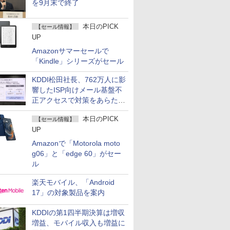
を9月末で終了
本日のPICK
【セール情報】
UP
Amazonサマーセールで
「Kindle」シリーズがセール
KDDI松田社長、762万人に影
響したISP向けメール基盤不
正アクセスで対策をあらため
て説明
本日のPICK
【セール情報】
UP
Amazonで「Motorola moto
g06」と「edge 60」がセー
ル
楽天モバイル、「Android
17」の対象製品を案内
KDDIの第1四半期決算は増収
増益、モバイル収入も増益に