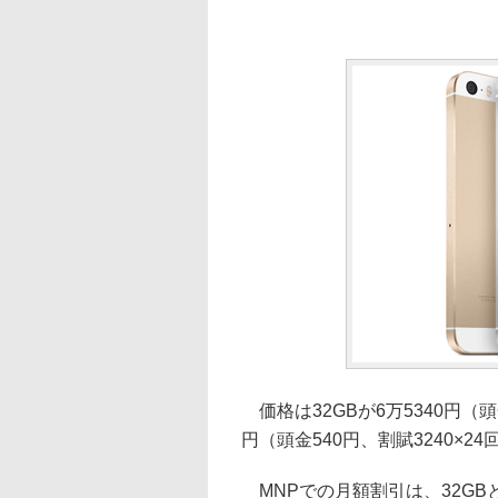
価格は32GBが6万5340円（頭金
円（頭金540円、割賦3240×2
MNPでの月額割引は、32GBと1