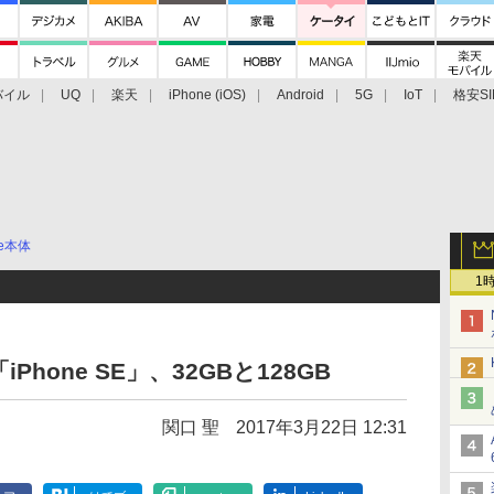
バイル
UQ
楽天
iPhone (iOS)
Android
5G
IoT
格安SI
アクセサリー
業界動向
法人向け
最新技術/その他
ne本体
1
hone SE」、32GBと128GB
関口 聖
2017年3月22日 12:31