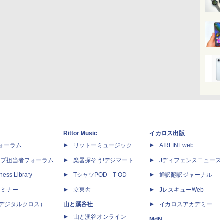
Rittor Music
イカロス出版
dフォーラム
リットーミュージック
AIRLINEweb
ップ担当者フォーラム
楽器探そう!デジマート
Jディフェンスニュー
ness Library
TシャツPOD T-OD
通訳翻訳ジャーナル
セミナー
立東舎
JレスキューWeb
 X（デジタルクロス）
山と溪谷社
イカロスアカデミー
山と溪谷オンライン
MdN