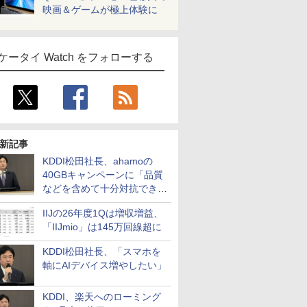
映画＆ゲームが極上体験に
ケータイ Watch をフォローする
新記事
KDDI松田社長、ahamoの
40GBキャンペーンに「品質
などを含めて十分対抗でき
る」
IIJの26年度1Qは増収増益、
「IIJmio」は145万回線超に
KDDI松田社長、「スマホを
軸にAIデバイス増やしたい」
KDDI、楽天へのローミング