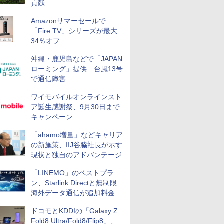
貢献
Amazonサマーセールで
「Fire TV」シリーズが最大
34％オフ
沖縄・鹿児島などで「JAPAN
ローミング」提供 台風13号
で通信障害
ワイモバイルオンラインスト
ア誕生感謝祭、9月30日まで
キャンペーン
「ahamo増量」などキャリア
の新施策、IIJ谷脇社長が示す
現状と独自のアドバンテージ
「LINEMO」のベストプラ
ン、Starlink Directと無制限
海外データ通信が追加料金な
しに
ドコモとKDDIの「Galaxy Z
Fold8 Ultra/Fold8/Flip8」、