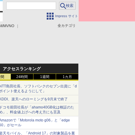
Impress サイト
全カテゴリ
M/MVNO
アクセスランキング
時間
24時間
1週間
1カ月
NTT島田社長、ソフトバンクのセブン出資に「d
ポイント使えるようにして」
KDDI、楽天へのローミングを9月末で終了
ドコモ前田社長が「ahamo40GB化は検証のた
め」、料金値上げへの考え方にも言及
Amazonで「Motorola moto g06」と「edge
60」がセール
楽天モバイル、「Android 17」の対象製品を案