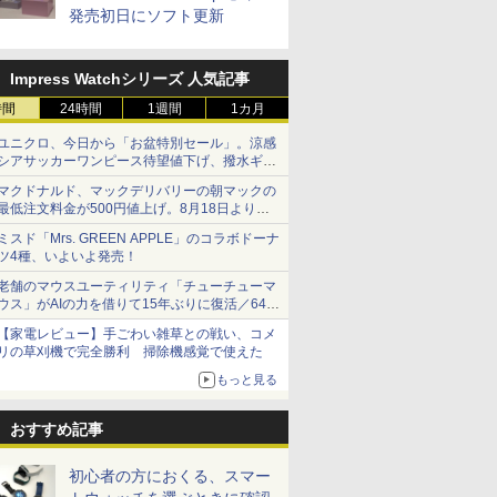
発売初日にソフト更新
Impress Watchシリーズ 人気記事
時間
24時間
1週間
1カ月
ユニクロ、今日から「お盆特別セール」。涼感
シアサッカーワンピース待望値下げ、撥水ギア
ショーツは1990円に
マクドナルド、マックデリバリーの朝マックの
最低注文料金が500円値上げ。8月18日より
1,500円から受付
ミスド「Mrs. GREEN APPLE」のコラボドーナ
ツ4種、いよいよ発売！
老舗のマウスユーティリティ「チューチューマ
ウス」がAIの力を借りて15年ぶりに復活／64bit
化、Windows 10/11、「Chrome」も走り回
【家電レビュー】手ごわい雑草との戦い、コメ
る。復活記念で2026年末まで500円
リの草刈機で完全勝利 掃除機感覚で使えた
もっと見る
おすすめ記事
初心者の方におくる、スマー