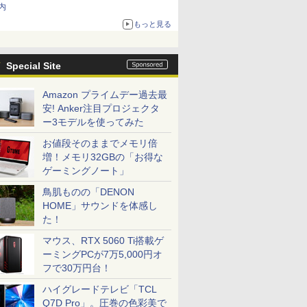
内
もっと見る
Special Site
Amazon プライムデー過去最
安! Anker注目プロジェクタ
ー3モデルを使ってみた
お値段そのままでメモリ倍
増！メモリ32GBの「お得な
ゲーミングノート」
鳥肌ものの「DENON
HOME」サウンドを体感し
た！
マウス、RTX 5060 Ti搭載ゲ
ーミングPCが7万5,000円オ
フで30万円台！
ハイグレードテレビ「TCL
Q7D Pro」。圧巻の色彩美で