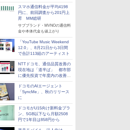
スマホ通信料金が平均4198
円に、前回調査から201円上
昇 MM総研
サブブランド・MVNOの通信料
金や本体代金も値上がり
「YouTube Music Weekend
12.0」、8月21日から3日間
で合計113組のアーティスト
NTTドコモ、通信品質改善の
現在地は「道半ば」 都市部
に優先投資で年度内の改善目
指す
ドコモのAIエージェント
「SyncMe」、秋のリリース
に
ドコモがU15向け新料金プラ
ン、5GB以下なら月額2508
円で1年目は858円から