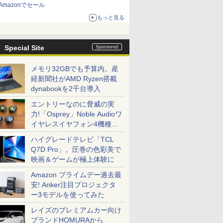
Amazonでセール
もっと見る
Special Site
メモリ32GBでも予算内。産
経新聞社がAMD Ryzen搭載
dynabookを2千台導入
エントリーなのに脅威の実
力!「Osprey」Noble Audioワ
イヤレスイヤフォン4機種を
一気に聴く
ハイグレードテレビ「TCL
Q7D Pro」。圧巻の色彩美で
映画＆ゲームが極上体験に
Amazon プライムデー過去最
安! Anker注目プロジェクタ
ー3モデルを使ってみた
レイズのプレミアムカー向け
ブランドHOMURAから