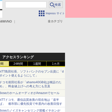
Impress サイト
全カテゴリ
M/MVNO
アクセスランキング
時間
24時間
1週間
1カ月
NTT島田社長、ソフトバンクのセブン出資に「d
ポイント使えるようにして」
ドコモ前田社長が「ahamo40GB化は検証のた
め」、料金値上げへの考え方にも言及
BoseのホームオーディオがAmazonでセール
NTTドコモ、通信品質改善の現在地は「道半
ば」 都市部に優先投資で年度内の改善目指す
Boseのノイズキャンセリング搭載イヤホンが