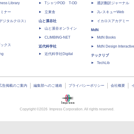
ness Library
TシャツPOD T-OD
通訳翻訳ジャーナル
セミナー
立東舎
JレスキューWeb
 X（デジタルクロス）
山と溪谷社
イカロスアカデミー
山と溪谷オンライン
MdN
CLIMBING-NET
MdN Books
ブックス
近代科学社
MdN Design Interactiv
ing
近代科学社Digital
テックリブ
TechLib
広告掲載のご案内
編集部へのご連絡
プライバシーポリシー
会社概要
Copyright ©
2026
Impress Corporation. All rights reserved.