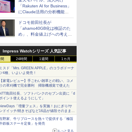
楽天モバイル、法人向け
「Rakuten AI for Business」
にClaude活用の分析機能な
どを追加
ドコモ前田社長が
「ahamo40GB化は検証のた
め」、料金値上げへの考え方
にも言及
Impress Watchシリーズ 人気記事
時間
24時間
1週間
1カ月
ミスド「Mrs. GREEN APPLE」のコラボドーナ
ツ4種、いよいよ発売！
【家電レビュー】手ごわい雑草との戦い、コメ
リの草刈機で完全勝利 掃除機感覚で使えた
NTT島田社長、ソフトバンクのセブン出資に「d
ポイント使えるようにして」
NewDays「増量フェス」を実施！おにぎり/サ
ンドイッチ/焼きそばなど16品が値段そのままで
ボリュームアップ
吉野家、牛リブロースを熱々で提供する「極旨
牛鉄板ステーキ定食」を発売
もっと見る