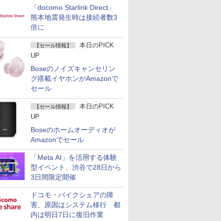
「docomo Starlink Direct」
熊本地震発生時は接続者数3
倍に
本日のPICK
【セール情報】
UP
Boseのノイズキャンセリン
グ搭載イヤホンがAmazonで
セール
本日のPICK
【セール情報】
UP
Boseのホームオーディオが
Amazonでセール
「Meta AI」を活用する体験
型イベント、渋谷で28日から
3日間限定開催
ドコモ・バイクシェアの障
害、原因はシステム移行 都
内は明日7日に復旧作業