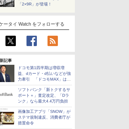
「2×9R」が登場！
ケータイ Watch をフォローする
新記事
ドコモ第1四半期は増収増
益、dカード・d払いなどが強
力牽引 「ドコモMAX」は
400万契約突破
ソフトバンク「新トクするサ
ポート＋」査定改定、「Dラ
ンク」なら最大4.4万円負担
画像加工アプリ「SNOW」が
ステマ規制違反、消費者庁が
措置命令