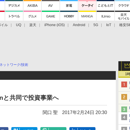
バイル
UQ
楽天
iPhone (iOS)
Android
5G
IoT
格安SI
アクセサリー
業界動向
法人向け
最新技術/その他
ネットワーク/技術
1
nnと共同で投資事業へ
関口 聖
2017年2月24日 20:30