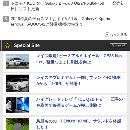
ドコモとKDDIの「Galaxy Z Fold8 Ultra/Fold8/Flip8」、発売初
日にソフト更新
2026年夏の最新スマホおすすめ11選 GalaxyやXperia、
arrows、AQUOSなど注目機種の特徴は
もっと見る
Special Site
レイズ鍛造1ピースアルミホイール「CE28 N-p
lus」軽量なままに剛性を向上
レイズのプレミアムカー向けブランドHOMUR
Aから「2×9R」が登場！
ハイグレードテレビ「TCL Q7D Pro」。圧巻の
色彩美で映画＆ゲームが極上体験に
鳥肌ものの「DENON HOME」サウンドを体感
した！