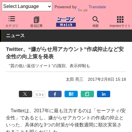
Powered by
Translate
ケータイ Watch
アプリ・サービス
SNS
カテゴリ
過去記事
検索
Impressサイト
ニュース
Twitter、“嫌がらせ用アカウント”作成抑止など安
全性の向上策を発表
“質の低い返信ツイート”の識別、表示抑制も
太田 亮三
2017年2月8日 15:18
リスト
Twitterは、2017年に最も注力するのは「セーフティ/安
全性」であるとし、嫌がらせアカウントの作成の抑止と
いった、具体的な3つの対策が今後数週間に順次実装さ
れることを明らかにした。