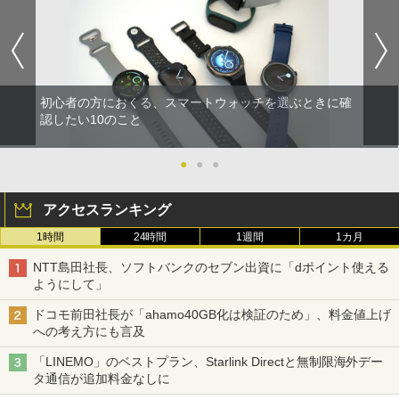
初心者の方におくる、スマートウォッチを選ぶときに確
認したい10のこと
●
●
●
アクセスランキング
1時間
24時間
1週間
1カ月
NTT島田社長、ソフトバンクのセブン出資に「dポイント使える
ようにして」
ドコモ前田社長が「ahamo40GB化は検証のため」、料金値上げ
への考え方にも言及
「LINEMO」のベストプラン、Starlink Directと無制限海外デー
タ通信が追加料金なしに