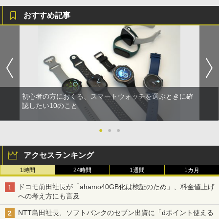
おすすめ記事
初心者の方におくる、スマートウォッチを選ぶときに確
認したい10のこと
●
●
●
アクセスランキング
1時間
24時間
1週間
1カ月
ドコモ前田社長が「ahamo40GB化は検証のため」、料金値上げ
への考え方にも言及
NTT島田社長、ソフトバンクのセブン出資に「dポイント使える