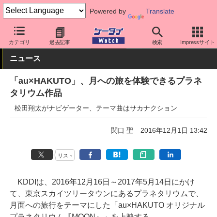
Powered by
Translate
ケータイ Watch
キャリア
au
その他
カテゴリ
過去記事
検索
Impressサイト
ニュース
「au×HAKUTO」、月への旅を体験できるプラネ
タリウム作品
松田翔太がナビゲーター、テーマ曲はサカナクション
関口 聖
2016年12月1日 13:42
リスト
KDDIは、2016年12月16日～2017年5月14日にかけ
て、東京スカイツリータウンにあるプラネタリウムで、
月面への旅行をテーマにした「au×HAKUTO オリジナル
プラネタリウム『MOON』」を上映する。