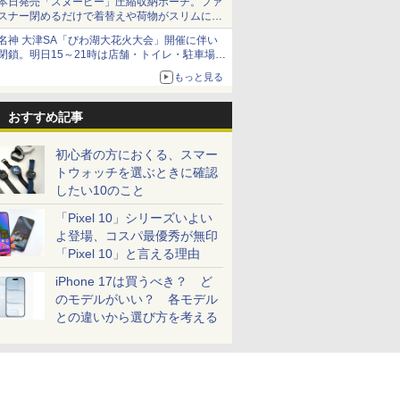
本日発売「スヌーピー」圧縮収納ポーチ。ファ
スナー閉めるだけで着替えや荷物がスリムにま
とまる
名神 大津SA「びわ湖大花火大会」開催に伴い
閉鎖。明日15～21時は店舗・トイレ・駐車場の
利用不可
もっと見る
おすすめ記事
初心者の方におくる、スマー
トウォッチを選ぶときに確認
したい10のこと
「Pixel 10」シリーズいよい
よ登場、コスパ最優秀が無印
「Pixel 10」と言える理由
iPhone 17は買うべき？ ど
のモデルがいい？ 各モデル
との違いから選び方を考える