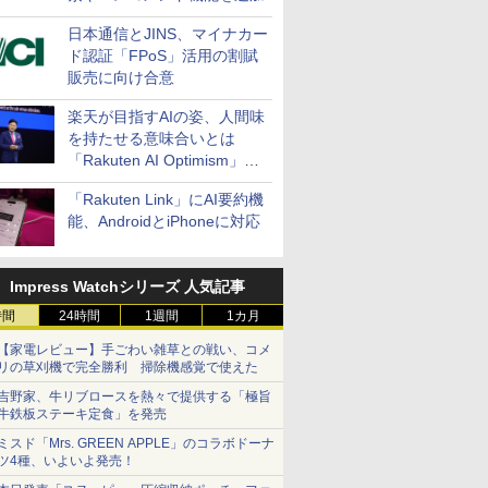
日本通信とJINS、マイナカー
ド認証「FPoS」活用の割賦
販売に向け合意
楽天が目指すAIの姿、人間味
を持たせる意味合いとは
「Rakuten AI Optimism」三
木谷氏の基調講演
「Rakuten Link」にAI要約機
能、AndroidとiPhoneに対応
Impress Watchシリーズ 人気記事
時間
24時間
1週間
1カ月
【家電レビュー】手ごわい雑草との戦い、コメ
リの草刈機で完全勝利 掃除機感覚で使えた
吉野家、牛リブロースを熱々で提供する「極旨
牛鉄板ステーキ定食」を発売
ミスド「Mrs. GREEN APPLE」のコラボドーナ
ツ4種、いよいよ発売！