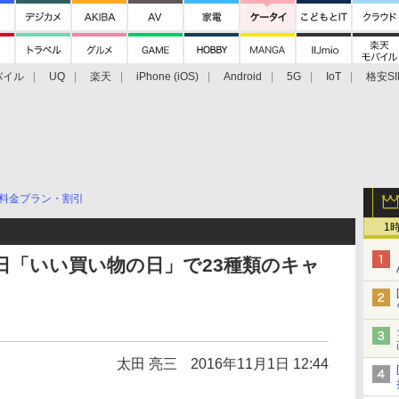
バイル
UQ
楽天
iPhone (iOS)
Android
5G
IoT
格安SI
アクセサリー
業界動向
法人向け
最新技術/その他
料金プラン・割引
1
1日「いい買い物の日」で23種類のキャ
太田 亮三
2016年11月1日 12:44