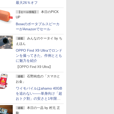
最大26％オフ
本日のPICK
【セール情報】
UP
Boseのポータブルスピーカ
ーがAmazonでセール
みんなのケータイ
by
ち
連載
えほん
OPPO Find X9 Ultraでロンド
ンを撮ってきた。作例ととも
に魅力を紹介
【OPPO Find X9 Ultra】
石野純也の「スマホと
連載
お金」
ワイモバイルはahamo 40GB
を追わない――単身向け「超
おトク割」の安さと1年限定
の注意点
本日の一品
by
村元 正
連載
剛