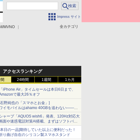
Impress サイト
全カテゴリ
M/MVNO
アクセスランキング
時間
24時間
1週間
1カ月
「iPhone Air」タイムセールは本日6日まで、
Amazonで最大26％オフ
[石野純也の「スマホとお金」]
ワイモバイルはahamo 40GBを追わない――単
身向け「超おトク割」の安さと1年限定の注意
シャープ「AQUOS wish6」発表、120Hz対応大
点
画面や迷惑電話対策AI搭載、まずはソフトバン
クの法人向け
[本日の一品]期待していた以上に便利だった！
折り曲げ自在のシリコン製スマホスタンド