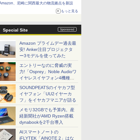
Amazon、尼崎に関西最大の物流拠点を新設
もっと見る
Special Site
Amazon プライムデー過去最
安! Anker注目プロジェクタ
ー3モデルを使ってみた
エントリーなのに脅威の実
力!「Osprey」Noble Audioワ
イヤレスイヤフォン4機種を
一気に聴く
SOUNDPEATSのイヤカフ型
イヤフォン「UU2イヤーカ
フ」をイヤカフマニアが語る
メモリ32GBでも予算内。産
経新聞社がAMD Ryzen搭載
dynabookを2千台導入
AIスマートノートの
iFLYTEK「AINOTE 2」はな