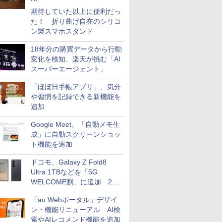
期待していた以上に便利だっ
た！ 折り曲げ自在のシリコ
ン製スマホスタンド
18年分の購買データから行動
変化を検知、楽天が挑む「AI
スーパーエージェント」
「ほぼ日手帳アプリ」、気分
や習慣を記録できる新機能を
追加
Google Meet、「自動メモ生
成」に自動スクリーンショッ
ト機能を追加
ドコモ、Galaxy Z Fold8
Ultra 1TBなどを「5G
WELCOME割」に追加 2.2
万円引き
「au Webポータル」デザイ
ン・機能リニューアル AI検
索やAIレコメンド機能を追加