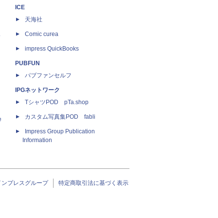
ICE
天海社
ス
Comic curea
impress QuickBooks
PUBFUN
パブファンセルフ
IPGネットワーク
TシャツPOD pTa.shop
カスタム写真集POD fabli
e
Impress Group Publication
Information
インプレスグループ
特定商取引法に基づく表示