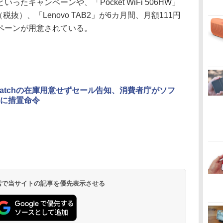
たキャンペーンや、「Pocket WiFi 506HW」
税抜）、「Lenovo TAB2」が6カ月間、月額111円
ペーンが用意されている。
e Watchの在庫用意せずセール告知、消費者庁がソフ
に措置命令
 検索で当サイトの記事を優先表示させる