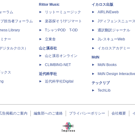
Rittor Music
イカロス出版
dフォーラム
リットーミュージック
AIRLINEweb
ップ担当者フォーラム
楽器探そう!デジマート
Jディフェンスニュー
ness Library
TシャツPOD T-OD
通訳翻訳ジャーナル
セミナー
立東舎
JレスキューWeb
 X（デジタルクロス）
山と溪谷社
イカロスアカデミー
山と溪谷オンライン
MdN
CLIMBING-NET
MdN Books
ブックス
近代科学社
MdN Design Interactiv
ing
近代科学社Digital
テックリブ
TechLib
広告掲載のご案内
編集部へのご連絡
プライバシーポリシー
会社概要