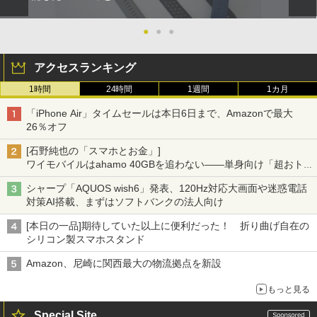
●
●
●
アクセスランキング
1時間
24時間
1週間
1カ月
「iPhone Air」タイムセールは本日6日まで、Amazonで最大
26％オフ
[石野純也の「スマホとお金」]
ワイモバイルはahamo 40GBを追わない――単身向け「超おトク
割」の安さと1年限定の注意点
シャープ「AQUOS wish6」発表、120Hz対応大画面や迷惑電話
対策AI搭載、まずはソフトバンクの法人向け
[本日の一品]期待していた以上に便利だった！ 折り曲げ自在の
シリコン製スマホスタンド
Amazon、尼崎に関西最大の物流拠点を新設
もっと見る
Special Site