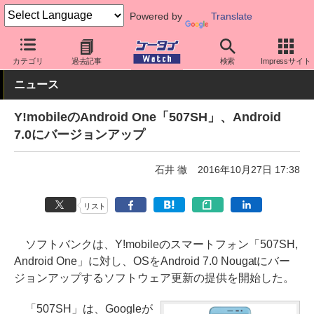
Powered by
Translate
ケータイ Watch
キャリア
ワイモバイル
ソフト更新
カテゴリ
過去記事
検索
Impressサイト
ニュース
Y!mobileのAndroid One「507SH」、Android
7.0にバージョンアップ
石井 徹
2016年10月27日 17:38
リスト
ソフトバンクは、Y!mobileのスマートフォン「507SH,
Android One」に対し、OSをAndroid 7.0 Nougatにバー
ジョンアップするソフトウェア更新の提供を開始した。
「507SH」は、Googleが