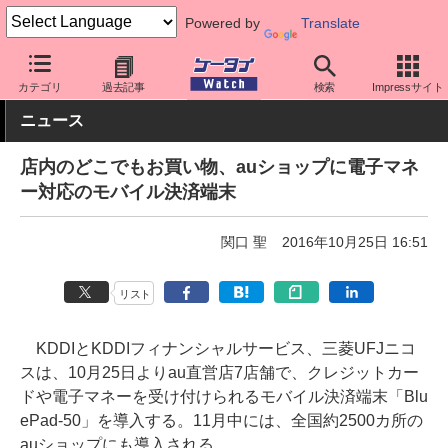
Powered by
Translate
ケータイ Watch
キャリア
au
サポート
カテゴリ
過去記事
検索
Impressサイト
ニュース
店内のどこでもお買い物、auショップに電子マネ
ー対応のモバイル決済端末
関口 聖
2016年10月25日 16:51
リスト
KDDIとKDDIフィナンシャルサービス、三菱UFJニコ
スは、10月25日よりau直営店7店舗で、クレジットカー
ドや電子マネーを受け付けられるモバイル決済端末「Blu
ePad-50」を導入する。11月中には、全国約2500カ所の
auショップにも導入される。