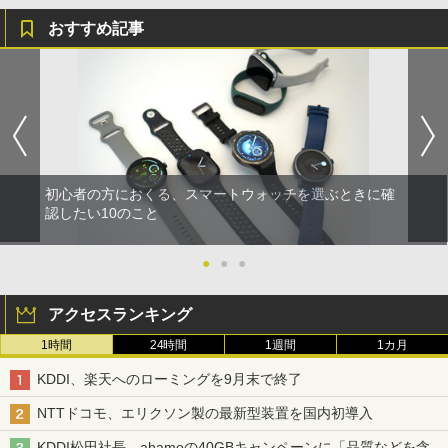
おすすめ記事
初心者の方におくる、スマートウォッチを選ぶときに確
認したい10のこと
●
●
●
アクセスランキング
1時間
24時間
1週間
1カ月
KDDI、楽天へのローミングを9月末で終了
NTTドコモ、エリクソン製の最新型装置を国内初導入
KDDI松田社長、ahamoの40GBキャンペーンに「品質などを含