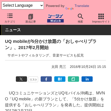
Powered by
Translate
ケータイ Watch
キャリア
UQ
料金プラン・割引
カテゴリ
過去記事
検索
Impressサイト
ニュース
UQ mobileが5分かけ放題の「おしゃべりプラ
ン」、2017年2月開始
サポートやフィルタリング、音楽サービスも拡充
太田 亮三
2016年10月24日 15:15
リスト
UQコミュニケーションズとUQモバイル沖縄は、MVN
O「UQ mobile」の新プランとして、「5分かけ放題」を
提供する「おしゃべりプラン」を発表した。提供開始は
2017年2月22日。