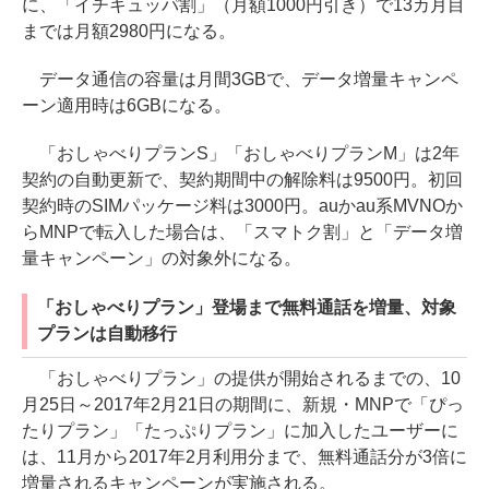
に、「イチキュッパ割」（月額1000円引き）で13カ月目
までは月額2980円になる。
データ通信の容量は月間3GBで、データ増量キャンペ
ーン適用時は6GBになる。
「おしゃべりプランS」「おしゃべりプランM」は2年
契約の自動更新で、契約期間中の解除料は9500円。初回
契約時のSIMパッケージ料は3000円。auかau系MVNOか
らMNPで転入した場合は、「スマトク割」と「データ増
量キャンペーン」の対象外になる。
「おしゃべりプラン」登場まで無料通話を増量、対象
プランは自動移行
「おしゃべりプラン」の提供が開始されるまでの、10
月25日～2017年2月21日の期間に、新規・MNPで「ぴっ
たりプラン」「たっぷりプラン」に加入したユーザーに
は、11月から2017年2月利用分まで、無料通話分が3倍に
増量されるキャンペーンが実施される。