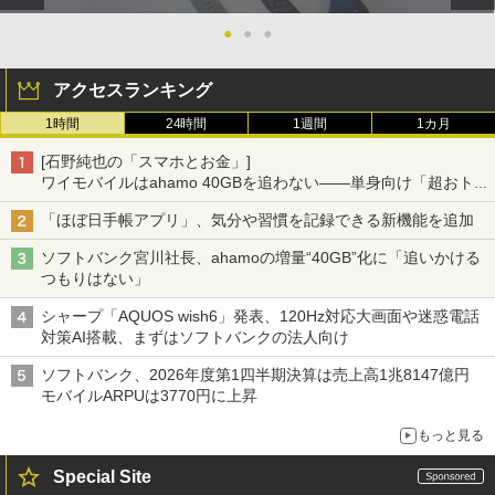
●
●
●
アクセスランキング
1時間
24時間
1週間
1カ月
[石野純也の「スマホとお金」]
ワイモバイルはahamo 40GBを追わない――単身向け「超おトク
割」の安さと1年限定の注意点
「ほぼ日手帳アプリ」、気分や習慣を記録できる新機能を追加
ソフトバンク宮川社長、ahamoの増量“40GB”化に「追いかける
つもりはない」
シャープ「AQUOS wish6」発表、120Hz対応大画面や迷惑電話
対策AI搭載、まずはソフトバンクの法人向け
ソフトバンク、2026年度第1四半期決算は売上高1兆8147億円
モバイルARPUは3770円に上昇
もっと見る
Special Site