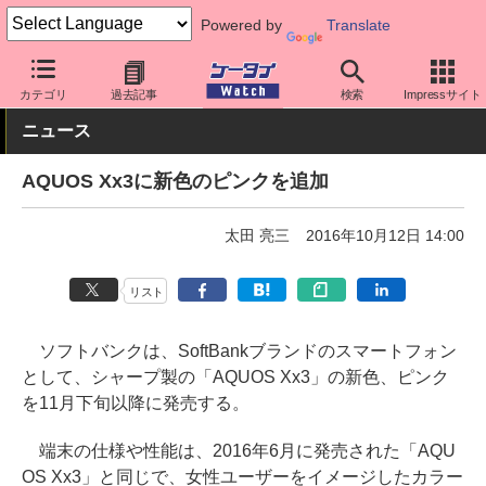
Powered by
Translate
ケータイ Watch
キャリア
ソフトバンク
AQUOS
カテゴリ
過去記事
検索
Impressサイト
ニュース
AQUOS Xx3に新色のピンクを追加
太田 亮三
2016年10月12日 14:00
リスト
ソフトバンクは、SoftBankブランドのスマートフォン
として、シャープ製の「AQUOS Xx3」の新色、ピンク
を11月下旬以降に発売する。
端末の仕様や性能は、2016年6月に発売された「AQU
OS Xx3」と同じで、女性ユーザーをイメージしたカラー