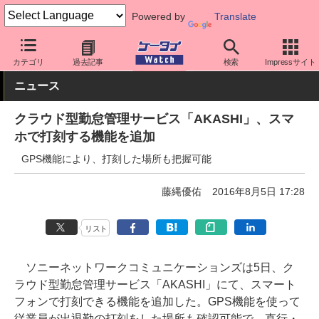
Powered by
Translate
ケータイ Watch
法人向け
サービス
カテゴリ
過去記事
検索
Impressサイト
ニュース
クラウド型勤怠管理サービス「AKASHI」、スマ
ホで打刻する機能を追加
GPS機能により、打刻した場所も把握可能
藤縄優佑
2016年8月5日 17:28
リスト
ソニーネットワークコミュニケーションズは5日、ク
ラウド型勤怠管理サービス「AKASHI」にて、スマート
フォンで打刻できる機能を追加した。GPS機能を使って
従業員が出退勤の打刻をした場所も確認可能で、直行・