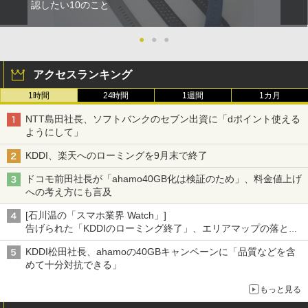
認したい10のこと
●
●
●
アクセスランキング
1時間
24時間
1週間
1カ月
NTT島田社長、ソフトバンクのセブン出資に「dポイント使える
ようにして」
KDDI、楽天へのローミングを9月末で終了
ドコモ前田社長が「ahamo40GB化は検証のため」、料金値上げ
への考え方にも言及
[石川温の「スマホ業界 Watch」]
告げられた「KDDIのローミング終了」、エリアマップの落とし
穴と楽天モバイルの課題
KDDI松田社長、ahamoの40GBキャンペーンに「品質などを含
めて十分対抗できる」
もっと見る