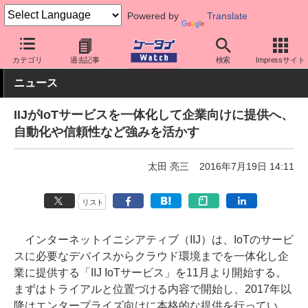
Powered by
Translate
ケータイ Watch
法人向け
IoT
カテゴリ
過去記事
検索
Impressサイト
ニュース
IIJがIoTサービスを一体化して企業向けに提供へ、
自動化や信頼性など強みを活かす
太田 亮三
2016年7月19日 14:11
リスト
インターネットイニシアティブ（IIJ）は、IoTのサービ
スに必要なデバイスからクラウド環境までを一体化し企
業に提供する「IIJ IoTサービス」を11月より開始する。
まずはトライアルと位置づける内容で開始し、2017年以
降はエンタープライズ向けに本格的な提供を行ってい