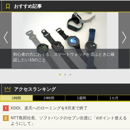
おすすめ記事
初心者の方におくる、スマートウォッチを選ぶときに確
認したい10のこと
●
●
●
アクセスランキング
1時間
24時間
1週間
1カ月
KDDI、楽天へのローミングを9月末で終了
NTT島田社長、ソフトバンクのセブン出資に「dポイント使える
ようにして」