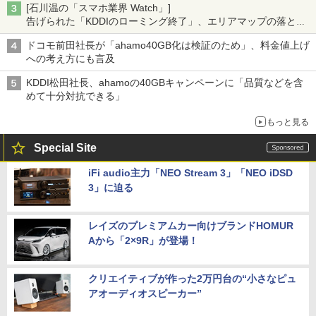
[石川温の「スマホ業界 Watch」]
告げられた「KDDIのローミング終了」、エリアマップの落とし
穴と楽天モバイルの課題
ドコモ前田社長が「ahamo40GB化は検証のため」、料金値上げ
への考え方にも言及
KDDI松田社長、ahamoの40GBキャンペーンに「品質などを含
めて十分対抗できる」
もっと見る
Special Site
iFi audio主力「NEO Stream 3」「NEO iDSD
3」に迫る
レイズのプレミアムカー向けブランドHOMUR
Aから「2×9R」が登場！
クリエイティブが作った2万円台の“小さなピュ
アオーディオスピーカー”