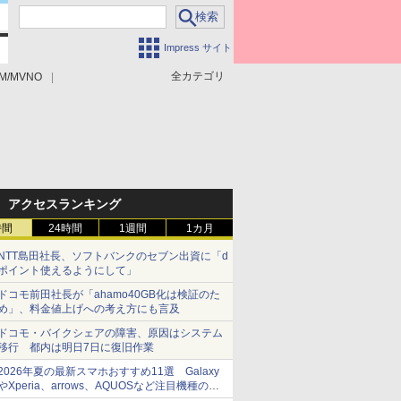
Impress サイト
全カテゴリ
M/MVNO
アクセスランキング
時間
24時間
1週間
1カ月
NTT島田社長、ソフトバンクのセブン出資に「d
ポイント使えるようにして」
ドコモ前田社長が「ahamo40GB化は検証のた
め」、料金値上げへの考え方にも言及
ドコモ・バイクシェアの障害、原因はシステム
移行 都内は明日7日に復旧作業
2026年夏の最新スマホおすすめ11選 Galaxy
やXperia、arrows、AQUOSなど注目機種の特
徴は