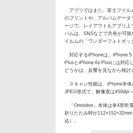
アプリではまた、富士フイルム
のプリントや、アルバムデータ
ージで、レイアウトもアプリ上
バムは、SNSなどで共有が可
イルムの「ワンダーフォトボッ
対応するiPhoneは、iPhone 5
PlusとiPhone 6s Plus
どうかは、反響を見ながら検討
スキャン性能は、iPhone本
JPEG形式で、解像度は450dpi
「Omoidori」本体は単4形
折りたたみ時が112×152×32m
込）。