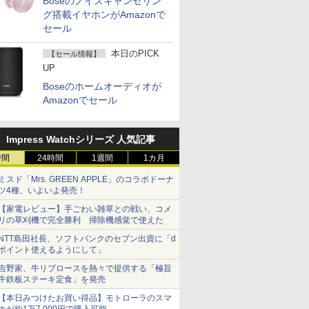
Boseのノイズキャンセリン
グ搭載イヤホンがAmazonで
セール
本日のPICK
【セール情報】
UP
Boseのホームオーディオが
Amazonでセール
Impress Watchシリーズ 人気記事
時間
24時間
1週間
1カ月
ミスド「Mrs. GREEN APPLE」のコラボドーナ
ツ4種、いよいよ発売！
【家電レビュー】手ごわい雑草との戦い、コメ
リの草刈機で完全勝利 掃除機感覚で使えた
NTT島田社長、ソフトバンクのセブン出資に「d
ポイント使えるようにして」
吉野家、牛リブロースを熱々で提供する「極旨
牛鉄板ステーキ定食」を発売
【本日みつけたお買い得品】モトローラのスマ