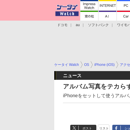
ドコモ
au
ソフトバンク
ワイモ
格安スマホ/SIMフリースマホ
周辺機器/
ケータイ Watch
OS
iPhone (iOS)
アク
ニュース
アルバム写真をテカらずに
iPhoneをセットして使うアル
ポスト
リスト
シ