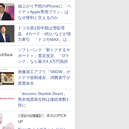
値上がり予想のiPhoneに「ペ
イディApple専用プラン」は
なぜ便利と言えるのか
ドコモ第1四半期は増収増
益、dカード・d払いなどが強
力牽引 「ドコモMAX」は
400万契約突破
ソフトバンク「新トクするサ
ポート＋」査定改定、「Dラ
ンク」なら最大4.4万円負担
画像加工アプリ「SNOW」が
ステマ規制違反、消費者庁が
措置命令
「docomo Starlink Direct」
熊本地震発生時は接続者数3
倍に
本日のPICK
【セール情報】
UP