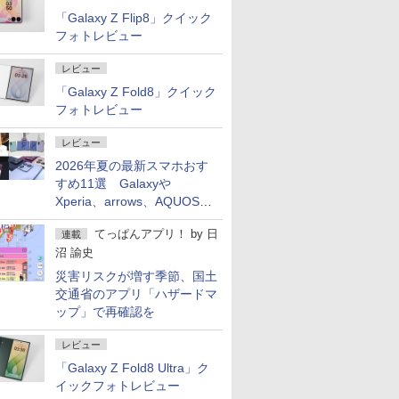
「Galaxy Z Flip8」クイック
フォトレビュー
レビュー
「Galaxy Z Fold8」クイック
フォトレビュー
レビュー
2026年夏の最新スマホおす
すめ11選 Galaxyや
Xperia、arrows、AQUOSな
ど注目機種の特徴は
てっぱんアプリ！
by
日
連載
沼 諭史
災害リスクが増す季節、国土
交通省のアプリ「ハザードマ
ップ」で再確認を
レビュー
「Galaxy Z Fold8 Ultra」ク
イックフォトレビュー