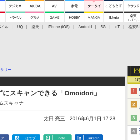
バイル
UQ
楽天
iPhone (iOS)
Android
5G
IoT
格安SI
アクセサリー
業界動向
法人向け
最新技術/その他
セサリー
1
スキャンできる「Omoidori」
バムスキャナ
太田 亮三
2016年6月1日 17:28
ェア
はてブ
note
LinkedIn