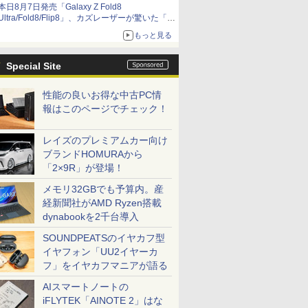
本日8月7日発売「Galaxy Z Fold8
Ultra/Fold8/Flip8」、カズレーザーが驚いた「そ
ば屋のメニュー並みの薄さ」
もっと見る
Special Site
性能の良いお得な中古PC情
報はこのページでチェック！
レイズのプレミアムカー向け
ブランドHOMURAから
「2×9R」が登場！
メモリ32GBでも予算内。産
経新聞社がAMD Ryzen搭載
dynabookを2千台導入
SOUNDPEATSのイヤカフ型
イヤフォン「UU2イヤーカ
フ」をイヤカフマニアが語る
AIスマートノートの
iFLYTEK「AINOTE 2」はな