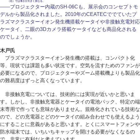
（右）では薄さが大きく異なる。
――プロジェクター内蔵のSH-06Cも、展示会のコンセプトモ
デルから製品化されました。2010年のCEATECででていたプ
ラズマクラスターイオン発生機搭載ケータイや非接触充電対応
ケータイ、二眼の3Dカメラ搭載ケータイなども商品化される
のでしょうか。
木戸氏
プラズマクラスターイオン発生機の搭載は、コンパクト化
等、現状では課題も多い状況です。空気を流すためのファンが
必要になるので、プロジェクターやズーム搭載機よりも製品化
の難易度はずっと高くなっています。
非接触充電については、技術的には実現が近いかと思いま
す。しかし、非接触充電器とケータイの電池パック、特定の端
末専用で作っても意味がありません。規格化されている技術な
ので、どの充電器とどのケータイの組み合わせでも使えるよう
にすることに意義があると思います。とくにスマートフォンや
防水端末では、いちいちキャップを開ける必要がなくなるの
で、非常に有利だと考えています。