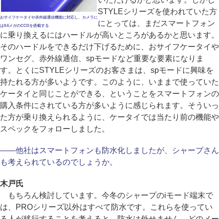
STYLEシリーズを使われていた方
おサイフケータイや赤外線通信機能に対応し、カメラに
にとっては、まだスマートフォン
は9.6メガのCCDを搭載する
に乗り換えるにはハードルが高いところがあるかと思います。
そのハードルをできるだけ下げるために、おサイフケータイや
ワンセグ、赤外線通信、spモードなど重要な要素になりま
す。とくにSTYLEシリーズのお客さまは、spモードに興味を
持たれる方が多いようです。このように、いままで使っていた
ケータイと同じことができる、ということをスマートフォンの
購入条件にされている方が多いように感じられます。そういっ
た方が乗り換えられるように、ケータイでは当たり前の機能や
スペックをフォローしました。
――他社はスマートフォンも防水化しましたが、シャープさん
も考えられているのでしょうか。
木戸氏
もちろん検討しています。今冬のシャープのiモード端末で
は、PROシリーズ以外はすべて防水です。これらを使ってい
る人が移行することを考えると、防水は外せません。どのメー