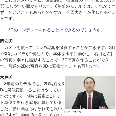
3Dにしやすい面があります。8年前のモデルでは、それができ
ず、辛いところもあったのですが、今回大きく進化したポイン
トです。
――3Dのコンテンツを作ることはできるのでしょうか。
岡安氏
カメラを使って、3Dの写真を撮影することができます。SH
-03Cはカメラが1個なので、本体を水平に動かし、右目と左目
の写真を別々に撮影することで、3D写真を作ることができま
す。普通の2Dの写真を3Dに変換することも可能です。
木戸氏
8年前のモデルでも、2D写真を3
Dに疑似変換することはやってい
たのですが、当時は厳密に1ドッ
ト単位で奥行き感を計算していま
した。静止画ならばそれでも良い
シャープの木戸氏
のですが、動画では追いつかない