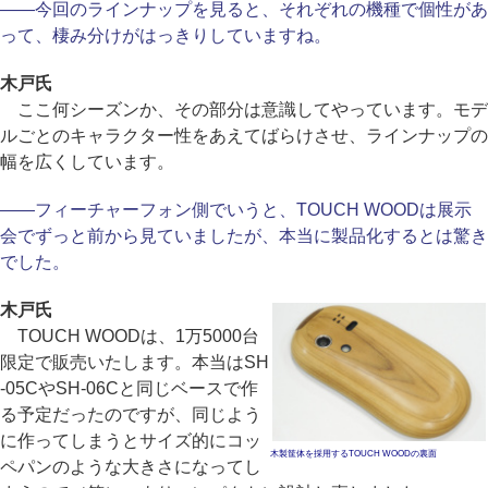
――今回のラインナップを見ると、それぞれの機種で個性があ
って、棲み分けがはっきりしていますね。
木戸氏
ここ何シーズンか、その部分は意識してやっています。モデ
ルごとのキャラクター性をあえてばらけさせ、ラインナップの
幅を広くしています。
――フィーチャーフォン側でいうと、TOUCH WOODは展示
会でずっと前から見ていましたが、本当に製品化するとは驚き
でした。
木戸氏
TOUCH WOODは、1万5000台
限定で販売いたします。本当はSH
-05CやSH-06Cと同じベースで作
る予定だったのですが、同じよう
に作ってしまうとサイズ的にコッ
木製筐体を採用するTOUCH WOODの裏面
ペパンのような大きさになってし