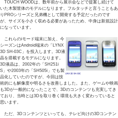
TOUCH WOODは、数年前から展示会などで提案し続けて
いた木製筐体のモデルになります。フルタッチと言うこともあ
りPROシリーズと兄弟機として開発する予定だったのです
が、サイズを小さく収める必要があったため、中身は新規設計
になっています。
これらのiモード端末に加え、今
シーズンはAndroid端末の「LYNX
3D SH-03C」を投入します。3D液
晶を搭載するモデルになります。
3D液晶は、2002年の「SH251i
S」や2003年の「SH505i」でも製
LINX 3D SH-03C
品化していたのですが、今回は技
術的にも解像度や明るさを改善しました。また、ゲームや映画
も3Dが一般的になったことで、3Dのコンテンツも充実してき
ており、当時とは3Dを取り巻く環境も大きく変わっていると
思います。
ただ、3Dコンテンツといっても、テレビ向けの3Dコンテン