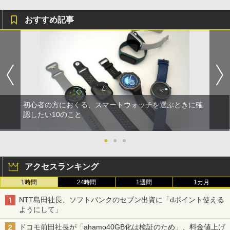
おすすめ記事
初心者の方におくる、スマートウォッチを選ぶときに確
認したい10のこと
●
●
●
アクセスランキング
1時間
24時間
1週間
1カ月
NTT島田社長、ソフトバンクのセブン出資に「dポイント使える
ようにして」
ドコモ前田社長が「ahamo40GB化は検証のため」、料金値上げ