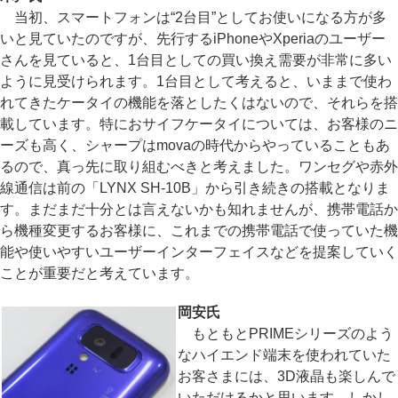
当初、スマートフォンは“2台目”としてお使いになる方が多
いと見ていたのですが、先行するiPhoneやXperiaのユーザー
さんを見ていると、1台目としての買い換え需要が非常に多い
ように見受けられます。1台目として考えると、いままで使わ
れてきたケータイの機能を落としたくはないので、それらを搭
載しています。特におサイフケータイについては、お客様のニ
ーズも高く、シャープはmovaの時代からやっていることもあ
るので、真っ先に取り組むべきと考えました。ワンセグや赤外
線通信は前の「LYNX SH-10B」から引き続きの搭載となりま
す。まだまだ十分とは言えないかも知れませんが、携帯電話か
ら機種変更するお客様に、これまでの携帯電話で使っていた機
能や使いやすいユーザーインターフェイスなどを提案していく
ことが重要だと考えています。
岡安氏
もともとPRIMEシリーズのよう
なハイエンド端末を使われていた
お客さまには、3D液晶も楽しんで
いただけるかと思います。しかし