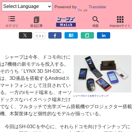
Powered by
Translate
「LYNX 3D SH-03C」開発者インタビュー
カテゴリ
過去記事
検索
Impressサイト
3D液晶搭載のAndroid端末と個性豊かなiモード端末のラインナップ
リスト
シャープは今冬、ドコモ向けに
は7機種の新モデルを投入する。
そのうち「LYNX 3D SH-03C」
は、3D液晶を搭載するAndroidス
マートフォンとして注目されてい
る。一方のiモード端末も、オーソ
シャープのドコモ冬ラインナップ
ドックスなハイスペック端末だけ
でなく、フルタッチで光学ズーム搭載機やプロジェクター搭載
機、木製筐体など個性的なモデルが揃っている。
今回はSH-03Cを中心に、それらドコモ向けラインナップに