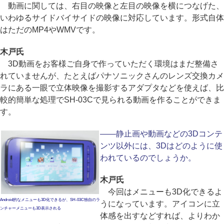
動画に関しては、右目の映像と左目の映像を横につなげた、
いわゆるサイドバイサイドの映像に対応しています。形式自体
はただのMP4やWMVです。
木戸氏
3D動画をお客様ご自身で作っていただく環境はまだ整備さ
れていませんが、たとえばパナソニックさんのレンズ交換カメ
ラにある一眼で立体映像を撮影するアダプタなどを使えば、比
較的簡単な処理でSH-03Cで見られる動画を作ることができま
す。
――静止画や動画などの3Dコンテ
ンツ以外には、3Dはどのように使
われているのでしょうか。
木戸氏
今回はメニューも3D化できるよ
Android的なメニューも3D化できるが、SH-03C独自のラ
うになっています。アイコンに立
ンチャーメニューも3D表示される
体感を出すなどすれば、よりわか