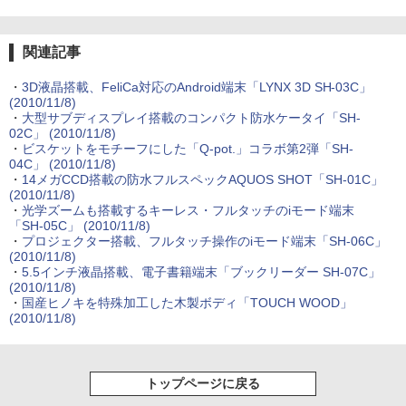
関連記事
・
3D液晶搭載、FeliCa対応のAndroid端末「LYNX 3D SH-03C」
(2010/11/8)
・
大型サブディスプレイ搭載のコンパクト防水ケータイ「SH-
02C」
(2010/11/8)
・
ビスケットをモチーフにした「Q-pot.」コラボ第2弾「SH-
04C」
(2010/11/8)
・
14メガCCD搭載の防水フルスペックAQUOS SHOT「SH-01C」
(2010/11/8)
・
光学ズームも搭載するキーレス・フルタッチのiモード端末
「SH-05C」
(2010/11/8)
・
プロジェクター搭載、フルタッチ操作のiモード端末「SH-06C」
(2010/11/8)
・
5.5インチ液晶搭載、電子書籍端末「ブックリーダー SH-07C」
(2010/11/8)
・
国産ヒノキを特殊加工した木製ボディ「TOUCH WOOD」
(2010/11/8)
トップページに戻る