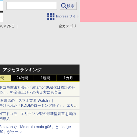
Impress サイト
全カテゴリ
M/MVNO
アクセスランキング
時間
24時間
1週間
1カ月
ドコモ前田社長が「ahamo40GB化は検証のた
め」、料金値上げへの考え方にも言及
[石川温の「スマホ業界 Watch」]
告げられた「KDDIのローミング終了」、エリア
マップの落とし穴と楽天モバイルの課題
NTTドコモ、エリクソン製の最新型装置を国内
初導入
Amazonで「Motorola moto g06」と「edge
60」がセール