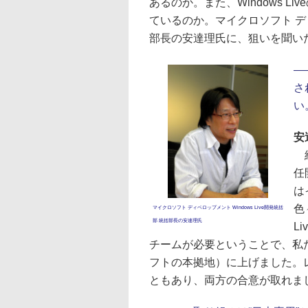
あるのか。また、Windows 
ているのか。マイクロソフト ディベ
部長の安達理氏に、狙いを聞い
―
さ
い
安
経
任
は
色
マイクロソフト ディベロップメント Windows Live開発統括
部 統括部長の安達理氏
L
チームが必要ということで、私
フトの本拠地）に上げました。
ともあり、両方の合意が取れま