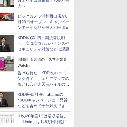
月より小田急電鉄全70駅へ導
入へ
ビックカメラ浦和西口店が8
月29日オープン、キャンペー
ンで一部商品が最大20%還元
KDDIの第1四半期決算説明
会、増収増益もガバナンスや
セキュリティ対策などに課題
石川温の「スマホ業界
連載
Watch」
告げられた「KDDIのローミ
ング終了」、エリアマップの
落とし穴と楽天モバイルの課
題
KDDI松田社長、ahamoの
40GBキャンペーンに「品質
などを含めて十分対抗でき
る」
IIJの26年度1Qは増収増益、
「IIJmio」は145万回線超に