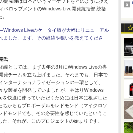
Liveの開発陣は日本というマーケットをどのように捉え
ロップメントのWindows Live開発統括部 統括
た。
―Windows Liveのケータイ版が大幅にリニューアル
れました。まず、その経緯や狙いを教えてくださ
。
達氏
緯としては、まず去年の3月にWindows Liveの専
開発チームを立ち上げました。それまでも、日本で
インターナショナライゼーションの一環として、
々な製品を開発していましたが、やはりWindows
iveを快適に使っていただくためには日本に根ざした
たちからもプロポーザルをレドモンド（マイクロソ
レドモンドでも、その必要性を感じていたというこ
した。それが、このプロジェクトの始まりです。