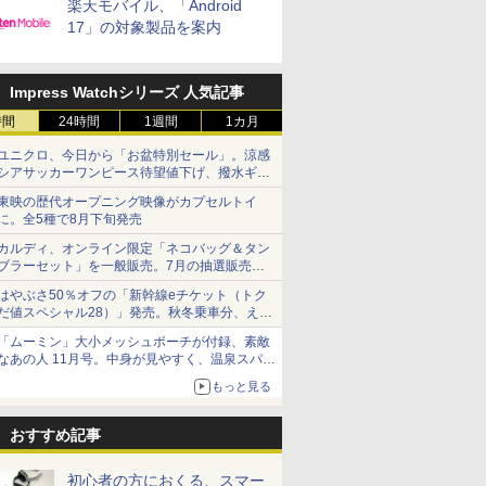
楽天モバイル、「Android
17」の対象製品を案内
Impress Watchシリーズ 人気記事
時間
24時間
1週間
1カ月
ユニクロ、今日から「お盆特別セール」。涼感
シアサッカーワンピース待望値下げ、撥水ギア
ショーツは1990円に
東映の歴代オープニング映像がカプセルトイ
に。全5種で8月下旬発売
カルディ、オンライン限定「ネコバッグ＆タン
ブラーセット」を一般販売。7月の抽選販売の
当選無効分
はやぶさ50％オフの「新幹線eチケット（トク
だ値スペシャル28）」発売。秋冬乗車分、えき
ねっと限定
「ムーミン」大小メッシュポーチが付録、素敵
なあの人 11月号。中身が見やすく、温泉スパに
も使える
もっと見る
おすすめ記事
初心者の方におくる、スマー