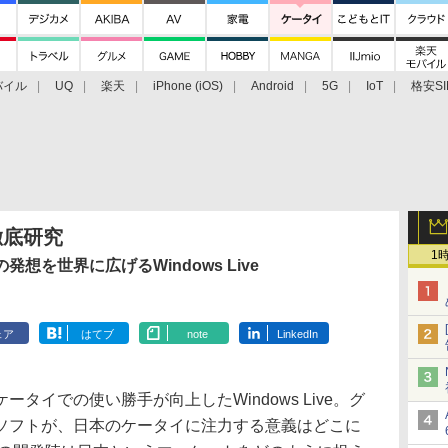
バイル
UQ
楽天
iPhone (iOS)
Android
5G
IoT
格安SI
アクセサリー
業界動向
法人向け
最新技術/その他
e徹底研究
1
想を世界に広げるWindows Live
ェア
はてブ
note
LinkedIn
イでの使い勝手が向上したWindows Live。グ
ソフトが、日本のケータイに注力する意義はどこに