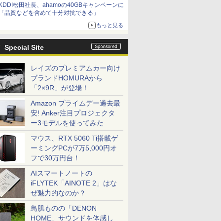
KDDI松田社長、ahamoの40GBキャンペーンに
「品質などを含めて十分対抗できる」
もっと見る
Special Site
レイズのプレミアムカー向け
ブランドHOMURAから
「2×9R」が登場！
Amazon プライムデー過去最
安! Anker注目プロジェクタ
ー3モデルを使ってみた
マウス、RTX 5060 Ti搭載ゲ
ーミングPCが7万5,000円オ
フで30万円台！
AIスマートノートの
iFLYTEK「AINOTE 2」はな
ぜ魅力的なのか？
鳥肌ものの「DENON
HOME」サウンドを体感し