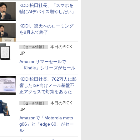
KDDI松田社長、「スマホを
軸にAIデバイス増やしたい」
KDDI、楽天へのローミング
を9月末で終了
本日のPICK
【セール情報】
UP
Amazonサマーセールで
「Kindle」シリーズがセール
KDDI松田社長、762万人に影
響したISP向けメール基盤不
正アクセスで対策をあらため
て説明
本日のPICK
【セール情報】
UP
Amazonで「Motorola moto
g06」と「edge 60」がセー
ル