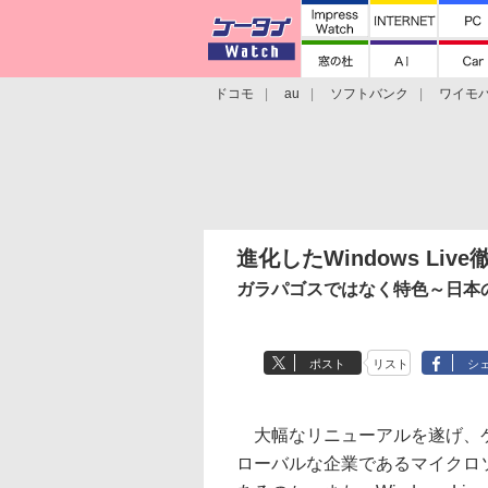
ドコモ
au
ソフトバンク
ワイモ
格安スマホ/SIMフリースマホ
周辺機器/
進化したWindows Liv
ガラパゴスではなく特色～日本の発
ポスト
リスト
シ
大幅なリニューアルを遂げ、ケータ
ローバルな企業であるマイクロ