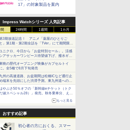
17」の対象製品を案内
Impress Watchシリーズ 人気記事
時間
24時間
1週間
1カ月
第3期放送記念！ アニメ「薬屋のひとりご
と」第1期・第2期全話を「TVer」にて期間限定
で順次無料配信開始
ユニクロ、今日から「お盆特別セール」。涼感
シアサッカーワンピース待望値下げ、撥水ギア
ショーツは1990円に
東映の歴代オープニング映像がカプセルトイ
に。全5種で8月下旬発売
九州の高速道路、お盆期間は松橋ICなど通行止
め端末を先頭にした渋滞予測。東九州道への迂
回は料金調整を実施
はやぶさ50％オフの「新幹線eチケット（トク
だ値スペシャル28）」発売。秋冬乗車分、えき
ねっと限定
もっと見る
おすすめ記事
初心者の方におくる、スマー