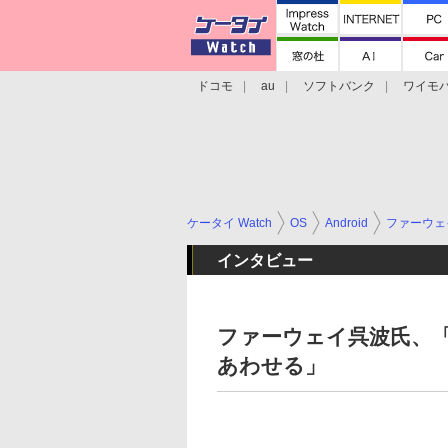
ドコモ
au
ソフトバンク
ワイモ
格安スマホ/SIMフリースマホ
周辺機器/
ケータイ Watch
OS
Android
ファーウェ
インタビュー
ファーウェイ呉波氏、「An
あわせる」