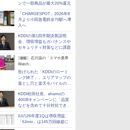
ンで一部商品が最大20%還元
「CHARGESPOT」2026年8
月より小田急電鉄全70駅へ導
入へ
KDDIの第1四半期決算説明
会、増収増益もガバナンスや
セキュリティ対策などに課題
石川温の「スマホ業界
連載
Watch」
告げられた「KDDIのローミ
ング終了」、エリアマップの
落とし穴と楽天モバイルの課
題
KDDI松田社長、ahamoの
40GBキャンペーンに「品質
などを含めて十分対抗でき
る」
IIJの26年度1Qは増収増益、
「IIJmio」は145万回線超に