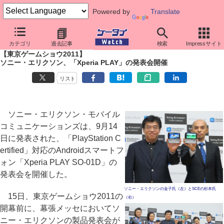
Powered by
Translate
ケータイ Watch
イベント
東京ゲームショウ
2011
カテゴリ
過去記事
検索
Impressサイト
【東京ゲームショウ2011】
ソニー・エリクソン、「Xperia PLAY」の発表会開催
リスト
ソニー・エリクソン・モバイル
コミュニケーションズは、9月14
日に発表された、「PlayStation C
ertified」対応のAndroidスマートフ
ォン「Xperia PLAY SO-01D」の
発表会を開催した。
ソニー・エリクソンの金子氏（左）とSCEの杉本氏
15日、東京ゲームショウ2011の
（右）
開幕前に、幕張メッセにおいてソ
ニー・エリクソンの製品発表会が