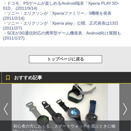
・
ドコモ、PSゲームが楽しめるAndroid端末「Xperia PLAY SO-
01D」
(2011/9/14)
・
ソニー・エリクソンが「Xperiaファミリー」3機種を発表
(2011/2/14)
・
ソニー・エリクソンが「Xperia play」公開、正式発表は13日
(2011/2/7)
・
SCEが3G通信対応の携帯型ゲーム機発表、Android向け展開も
(2011/1/27)
トップページに戻る
おすすめ記事
初心者の方におくる、スマートウォッチを選ぶときに確