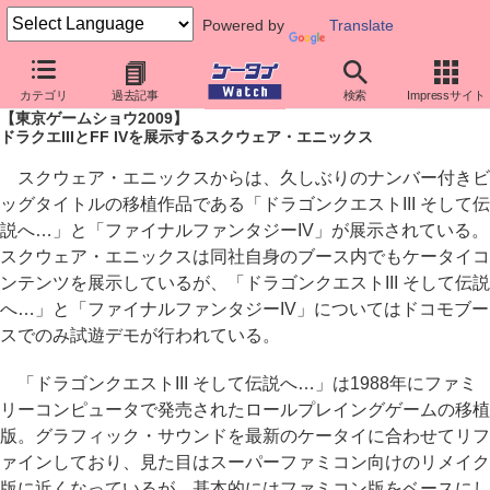
Powered by
Translate
ケータイ Watch
イベント
東京ゲームショウ
2009
カテゴリ
過去記事
検索
Impressサイト
【東京ゲームショウ2009】
ドラクエIIIとFF IVを展示するスクウェア・エニックス
スクウェア・エニックスからは、久しぶりのナンバー付きビ
ッグタイトルの移植作品である「ドラゴンクエストIII そして伝
説へ…」と「ファイナルファンタジーIV」が展示されている。
スクウェア・エニックスは同社自身のブース内でもケータイコ
ンテンツを展示しているが、「ドラゴンクエストIII そして伝説
へ…」と「ファイナルファンタジーIV」についてはドコモブー
スでのみ試遊デモが行われている。
「ドラゴンクエストIII そして伝説へ…」は1988年にファミ
リーコンピュータで発売されたロールプレイングゲームの移植
版。グラフィック・サウンドを最新のケータイに合わせてリフ
ァインしており、見た目はスーパーファミコン向けのリメイク
版に近くなっているが、基本的にはファミコン版をベースにし