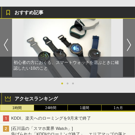
おすすめ記事
初心者の方におくる、スマートウォッチを選ぶときに確
認したい10のこと
●
●
●
アクセスランキング
1時間
24時間
1週間
1カ月
KDDI、楽天へのローミングを9月末で終了
[石川温の「スマホ業界 Watch」]
告げられた「KDDIのローミング終了」、エリアマップの落とし