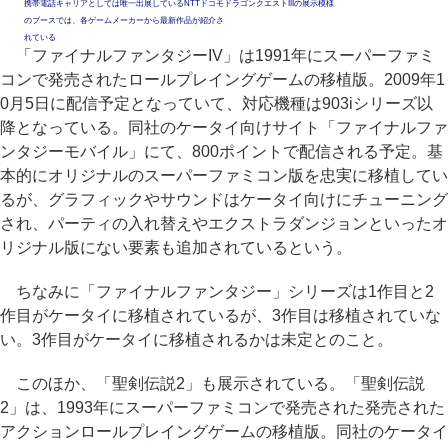
携帯電話キャリアとしては唯一出展しているNTTドコモ
ドラゴンクエストIIIの展示模様
のブースでは、各ゲームメーカーから最新作品が紹介さ
れている
「ファイナルファンタジーIV」は1991年にスーパーファミ
コンで発売されたロールプレイングゲームの移植版。2009年1
0月5日に配信予定となっていて、対応機種は903iシリーズ以
降となっている。同社のケータイ向けサイト「ファイナルファ
ンタジーモバイル」にて、800ポイントで配信される予定。基
本的にオリジナルのスーパーファミコン版を忠実に移植してい
るが、グラフィックやサウンドはケータイ向けにチューニング
され、パーティの入れ替えやエクストラダンジョンといったオ
リジナル版にない要素も追加されているという。
ちなみに「ファイナルファンタジー」シリーズは1作目と2
作目がケータイに移植されているが、3作目は移植されていな
い。3作目がケータイに移植されるかは未定とのこと。
このほか、「聖剣伝説2」も展示されている。「聖剣伝説
2」は、1993年にスーパーファミコンで発売された発売された
アクションロールプレイングゲームの移植版。同社のケータイ