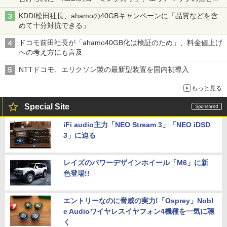
穴と楽天モバイルの課題
KDDI松田社長、ahamoの40GBキャンペーンに「品質などを含
めて十分対抗できる」
ドコモ前田社長が「ahamo40GB化は検証のため」、料金値上げ
への考え方にも言及
NTTドコモ、エリクソン製の最新型装置を国内初導入
もっと見る
Special Site
iFi audio主力「NEO Stream 3」「NEO iDSD
3」に迫る
レイズのパワーデザインホイール「M6」に新
色登場!!
エントリーなのに脅威の実力!「Osprey」Nobl
e Audioワイヤレスイヤフォン4機種を一気に聴
く