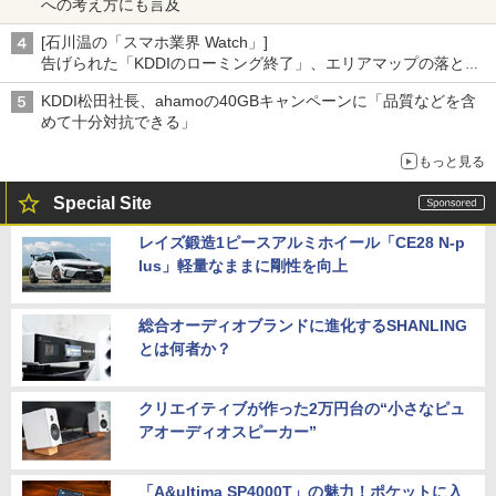
への考え方にも言及
[石川温の「スマホ業界 Watch」]
告げられた「KDDIのローミング終了」、エリアマップの落とし
穴と楽天モバイルの課題
KDDI松田社長、ahamoの40GBキャンペーンに「品質などを含
めて十分対抗できる」
もっと見る
Special Site
レイズ鍛造1ピースアルミホイール「CE28 N-p
lus」軽量なままに剛性を向上
総合オーディオブランドに進化するSHANLING
とは何者か？
クリエイティブが作った2万円台の“小さなピュ
アオーディオスピーカー”
「A&ultima SP4000T」の魅力！ポケットに入