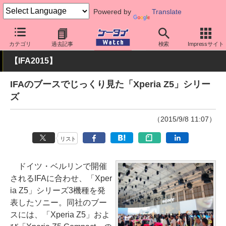
Powered by
Translate
ケータイ Watch
OS
Android
Xperia
カテゴリ
過去記事
検索
Impressサイト
【IFA2015】
IFAのブースでじっくり見た「Xperia Z5」シリー
ズ
（2015/9/8 11:07）
リスト
ドイツ・ベルリンで開催
されるIFAに合わせ、「Xper
ia Z5」シリーズ3機種を発
表したソニー。同社のブー
スには、「Xperia Z5」およ