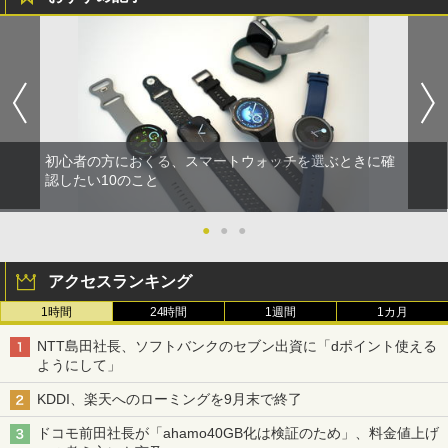
初心者の方におくる、スマートウォッチを選ぶときに確
認したい10のこと
●
●
●
アクセスランキング
1時間
24時間
1週間
1カ月
NTT島田社長、ソフトバンクのセブン出資に「dポイント使える
ようにして」
KDDI、楽天へのローミングを9月末で終了
ドコモ前田社長が「ahamo40GB化は検証のため」、料金値上げ