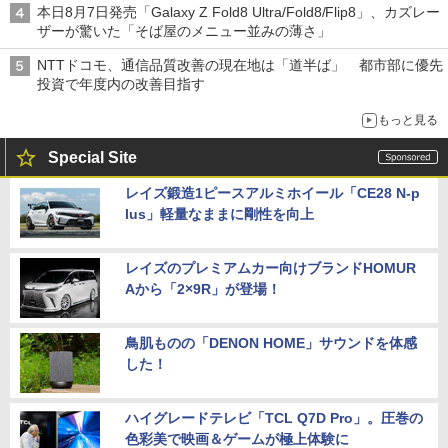
本日8月7日発売「Galaxy Z Fold8 Ultra/Fold8/Flip8」、カズレー
ザーが驚いた「そば屋のメニュー並みの薄さ」
NTTドコモ、通信品質改善の現在地は「道半ば」 都市部に優先
投資で年度内の改善目指す
もっと見る
Special Site
レイズ鍛造1ピースアルミホイール「CE28 N-p
lus」軽量なままに剛性を向上
レイズのプレミアムカー向けブランドHOMUR
Aから「2×9R」が登場！
鳥肌ものの「DENON HOME」サウンドを体感
した！
ハイグレードテレビ「TCL Q7D Pro」。圧巻の
色彩美で映画＆ゲームが極上体験に