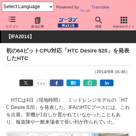
Powered by
Translate
ケータイ Watch
イベント
IFA
2014
カテゴリ
過去記事
検索
Impressサイト
【IFA2014】
初の64ビットCPU対応「HTC Desire 820」を発表
したHTC
（2014/9/8 16:46）
リスト
HTCは4日（現地時間）、ミッドレンジモデルの「HT
C Desire 820」を発表した。IFAのHTCブースには、これ
を出展。実機が1台しか置かれていなかったこともあ
り、報道陣や一般来場者で長い列が作られていた。