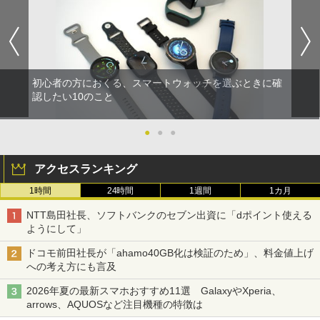
初心者の方におくる、スマートウォッチを選ぶときに確
認したい10のこと
●
●
●
アクセスランキング
1時間
24時間
1週間
1カ月
NTT島田社長、ソフトバンクのセブン出資に「dポイント使える
ようにして」
ドコモ前田社長が「ahamo40GB化は検証のため」、料金値上げ
への考え方にも言及
2026年夏の最新スマホおすすめ11選 GalaxyやXperia、
arrows、AQUOSなど注目機種の特徴は