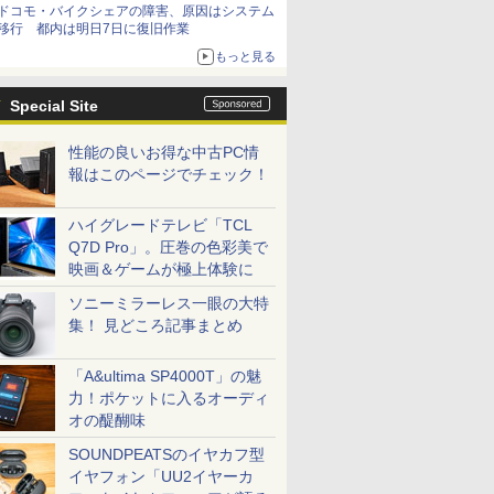
ドコモ・バイクシェアの障害、原因はシステム
移行 都内は明日7日に復旧作業
もっと見る
Special Site
性能の良いお得な中古PC情
報はこのページでチェック！
ハイグレードテレビ「TCL
Q7D Pro」。圧巻の色彩美で
映画＆ゲームが極上体験に
ソニーミラーレス一眼の大特
集！ 見どころ記事まとめ
「A&ultima SP4000T」の魅
力！ポケットに入るオーディ
オの醍醐味
SOUNDPEATSのイヤカフ型
イヤフォン「UU2イヤーカ