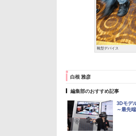
靴型デバイス
白根 雅彦
編集部のおすすめ記事
3Dモデ
～最先端