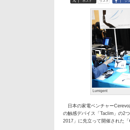
ポスト
リスト
シ
Lumigent
日本の家電ベンチャーCerevo
の触感デバイス「Taclim」の
2017」に先立って開催された「C