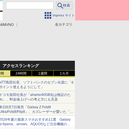
Impress サイト
全カテゴリ
M/MVNO
アクセスランキング
時間
24時間
1週間
1カ月
NTT島田社長、ソフトバンクのセブン出資に「d
ポイント使えるようにして」
ドコモ前田社長が「ahamo40GB化は検証のた
め」、料金値上げへの考え方にも言及
本日8月7日発売「Galaxy Z Fold8
Ultra/Fold8/Flip8」、カズレーザーが驚いた「そ
ば屋のメニュー並みの薄さ」
2026年夏の最新スマホおすすめ11選 Galaxy
やXperia、arrows、AQUOSなど注目機種の特
徴は