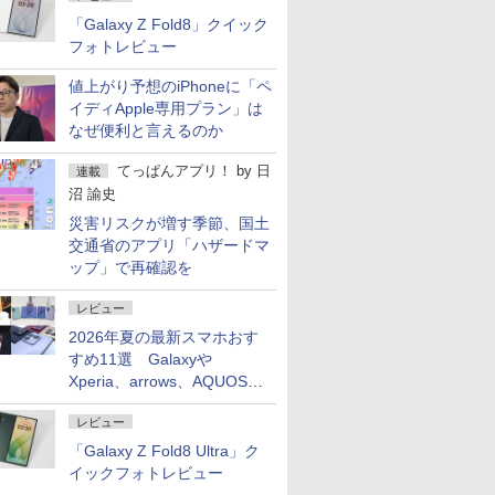
「Galaxy Z Fold8」クイック
フォトレビュー
値上がり予想のiPhoneに「ペ
イディApple専用プラン」は
なぜ便利と言えるのか
てっぱんアプリ！
by
日
連載
沼 諭史
災害リスクが増す季節、国土
交通省のアプリ「ハザードマ
ップ」で再確認を
レビュー
2026年夏の最新スマホおす
すめ11選 Galaxyや
Xperia、arrows、AQUOSな
ど注目機種の特徴は
レビュー
「Galaxy Z Fold8 Ultra」ク
イックフォトレビュー