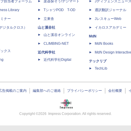
ップ担当者フォーラム
楽器探そう!デジマート
Jディフェンスニュー
ness Library
TシャツPOD T-OD
通訳翻訳ジャーナル
セミナー
立東舎
JレスキューWeb
 X（デジタルクロス）
山と溪谷社
イカロスアカデミー
山と溪谷オンライン
MdN
CLIMBING-NET
MdN Books
ブックス
近代科学社
MdN Design Interactiv
ing
近代科学社Digital
テックリブ
TechLib
広告掲載のご案内
編集部へのご連絡
プライバシーポリシー
会社概要
Copyright ©
2026
Impress Corporation. All rights reserved.