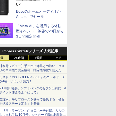
UP
Boseのホームオーディオが
Amazonでセール
「Meta AI」を活用する体験
型イベント、渋谷で28日から
3日間限定開催
Impress Watchシリーズ 人気記事
時間
24時間
1週間
1カ月
【家電レビュー】手ごわい雑草との戦い、コメ
リの草刈機で完全勝利 掃除機感覚で使えた
ミスド「Mrs. GREEN APPLE」のコラボドーナ
ツ4種、いよいよ発売！
NTT島田社長、ソフトバンクのセブン出資に「d
ポイント使えるようにして」
吉野家、牛リブロースを熱々で提供する「極旨
牛鉄板ステーキ定食」を発売
「リサ・ラーソン」がま口ポーチ付録、大人の
おしゃれ手帖 10月号。ジャカード織の北欧猫デ