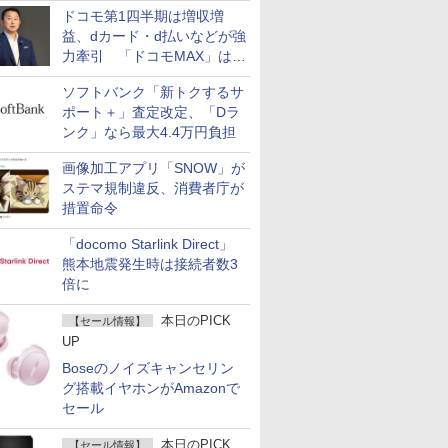
ドコモ第1四半期は増収増
益、dカード・d払いなどが強
力牽引 「ドコモMAX」は
400万契約突破
ソフトバンク「新トクするサ
ポート＋」査定改定、「Dラ
ンク」なら最大4.4万円負担
画像加工アプリ「SNOW」が
ステマ規制違反、消費者庁が
措置命令
「docomo Starlink Direct」
熊本地震発生時は接続者数3
倍に
本日のPICK
【セール情報】
UP
Boseのノイズキャンセリン
グ搭載イヤホンがAmazonで
セール
本日のPICK
【セール情報】