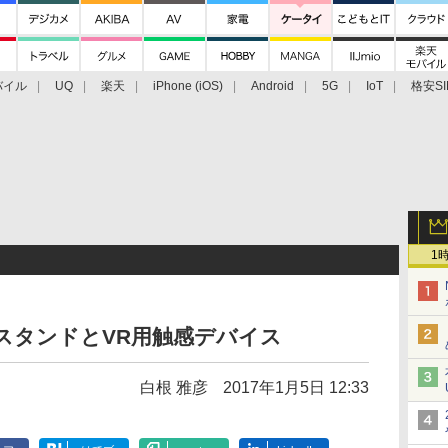
バイル
UQ
楽天
iPhone (iOS)
Android
5G
IoT
格安SI
アクセサリー
業界動向
法人向け
最新技術/その他
1
気スタンドとVR用触感デバイス
白根 雅彦
2017年1月5日 12:33