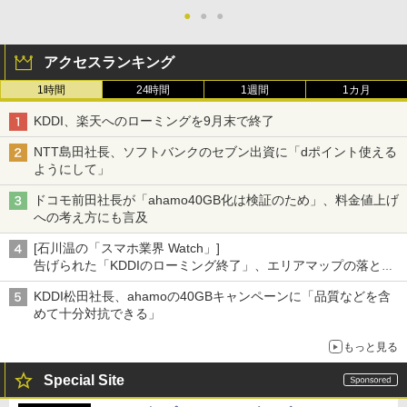
●
●
●
アクセスランキング
1時間
24時間
1週間
1カ月
KDDI、楽天へのローミングを9月末で終了
NTT島田社長、ソフトバンクのセブン出資に「dポイント使える
ようにして」
ドコモ前田社長が「ahamo40GB化は検証のため」、料金値上げ
への考え方にも言及
[石川温の「スマホ業界 Watch」]
告げられた「KDDIのローミング終了」、エリアマップの落とし
穴と楽天モバイルの課題
KDDI松田社長、ahamoの40GBキャンペーンに「品質などを含
めて十分対抗できる」
もっと見る
Special Site