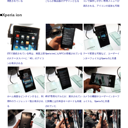
用意されている
こちらが製品版のデザインとなる
コンで操作しやすい専用メニューが
表示される。アイコンの追加も可能
■
Xperia ion
LTEで接続されている時は、画面上部
Xperia ionにもNFCが搭載されている
テーマ変更も可能など、ユーザーイ
のステータスバーに「4G」のアイコ
ンターフェイスはXperia Sと共通
ンが表示される
ホーム画面をピンチインすると、利
AT&T専用モデルだが、展示されてい
カメラの機能やユーザーインターフ
用中のウィジェット一覧が表示され
た実機には日本語キーボードも内蔵
ェイスも、Xperia Sと共通
る
されていた