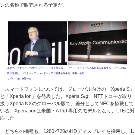
ンの名称で販売される予定だ。
会見ではまずソニーのCEO、ハワード・ストリンガー
ソニー・エリクソンの新社名を発表する、ソニーの副社
氏が登壇し、ソフトウェアとハードウェアの連携を強化
長、平井一夫氏
していく方針を語った
スマートフォンについては、グローバル向けの「Xperia S」
と「Xperia ion」を発表した。Xperia Sは、NTTドコモが取り
扱うXperia NXのグローバル版で、差分としてNFCを搭載して
いる。Xperia ionは米国・AT&T専用のモデルとなり、LTEに対
応した。
どちらの機種も、1280×720のHDディスプレイを採用し、1.