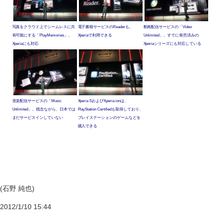
写真をクラウド上でシームレスに共
電子書籍サービスのReaderも、
動画配信サービスの「Video
有可能にする「PlayMemories」。
Xperiaで利用できる
Unlimited」。すでに発売済みの
Xperiaにも対応
Xperiaシリーズにも対応している
音楽配信サービスの「Music
Xperia SおよびXperia ionは、
Unlimited」。残念ながら、日本では
PlayStation Certifiedも取得しており、
まだサービスインしていない
プレイステーションのゲームなどを
購入できる
(石野 純也)
2012/1/10 15:44