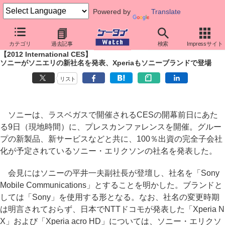
Powered by
Translate
ケータイ Watch
イベント
CES
2012
カテゴリ
過去記事
検索
Impressサイト
【2012 International CES】
ソニーがソニエリの新社名を発表、Xperiaもソニーブランドで登場
リスト
ソニーは、ラスベガスで開催されるCESの開幕前日にあた
る9日（現地時間）に、プレスカンファレンスを開催。グルー
プの新製品、新サービスなどと共に、100％出資の完全子会社
化が予定されているソニー・エリクソンの社名を発表した。
会見にはソニーの平井一夫副社長が登壇し、社名を「Sony
Mobile Communications」とすることを明かした。ブランドと
しては「Sony」を使用する形となる。なお、社名の変更時期
は明言されておらず、日本でNTTドコモが発表した「Xperia N
X」および「Xperia acro HD」については、ソニー・エリクソ