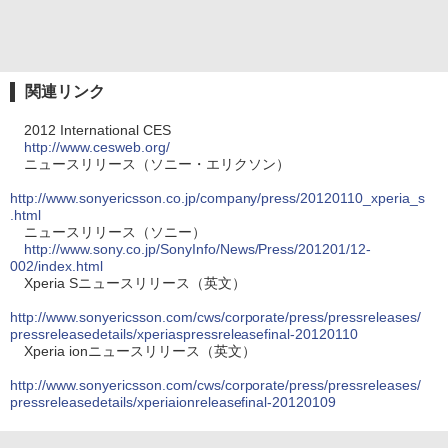
関連リンク
2012 International CES
http://www.cesweb.org/
ニュースリリース（ソニー・エリクソン）
http://www.sonyericsson.co.jp/company/press/20120110_xperia_s
.html
ニュースリリース（ソニー）
http://www.sony.co.jp/SonyInfo/News/Press/201201/12-
002/index.html
Xperia Sニュースリリース（英文）
http://www.sonyericsson.com/cws/corporate/press/pressreleases/
pressreleasedetails/xperiaspressreleasefinal-20120110
Xperia ionニュースリリース（英文）
http://www.sonyericsson.com/cws/corporate/press/pressreleases/
pressreleasedetails/xperiaionreleasefinal-20120109