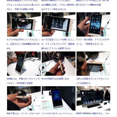
音楽再生機能はイコライザに対応。
2011年のXperiaシリーズに続き、
壁紙やメニューの色などを一括で変
プリセットされたものから選ぶだけ
xLoud機能に対応。イヤホン接続時に
更できるテーマ機能を内蔵
でなく、手動での調整も可能
はサラウンド再生も行える
カメラのUIは非常にシンプルになっ
カメラの設定メニューを開いたとこ
アプリ一覧の画面。アイコンのデザ
た。設定ボタンで各種機能を呼び出
ろ。ドラッグ＆ドロップで、撮影画
インも、一部変更されている
せる
面の左にアイコンを配置できる
右側面には、音量ボタンやシャッタ
microUSB端子は左側面にある
上部には電源ボタンとイヤホンジャ
ーボタン、HDMI端子を配置
ックを装備する
本体下部には、ストラップホールが
ソニーのロゴが入ったバージョン。
HDMIでBRAVIAと接続すると、リモ