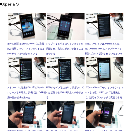
■
Xperia S
ホーム画面はXperiaシリーズの雰囲
タップすると小さなウィジェットが
OSのバージョンはAndroid 2.3.7だ
気を踏襲しつつ、ウィジェットなど
展開され、実際にボタンを押すこと
が、Android 4.0へのアップデートも
のデザインは一新されている
ができる
視野に入れて設計されているという
ストレージの容量が2011年のXperia
RAMのサイズも上がり、展示されて
「Xperia SmartTags」というウィジェ
シリーズより増え、実機では1.7GB程
いた状態でも400MB以上の余裕があ
ットも内蔵。NFCのタグと連動し
度の空き領域があった
る
て、設定をワンタッチで変更できる