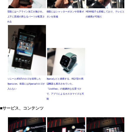
背面にはヘアライン加工が施され、
側面にはシャッターボタンや音量ボ
HDMI端子も搭載しており、テレビと
上下に質感の異なるパーツが配置さ
タンを装備
の連携が可能だ
れる
ソニーとAT&Tのロゴを採用した
Xperiaなどと連携する、時計型の周
Xperia ion。前面にはXperiaのロゴが
辺機器も展示されていた。
入らない
「LiveView」の後継的な位置づけ
で、アプリによるカスタマイズも可
能
■
サービス、コンテンツ