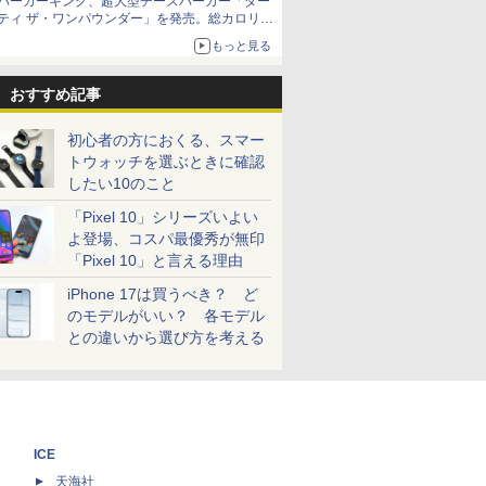
バーガーキング、超大型チーズバーガー「ダー
ティ ザ・ワンパウンダー」を発売。総カロリー
約1656kcal、総重量約527g！
もっと見る
おすすめ記事
初心者の方におくる、スマー
トウォッチを選ぶときに確認
したい10のこと
「Pixel 10」シリーズいよい
よ登場、コスパ最優秀が無印
「Pixel 10」と言える理由
iPhone 17は買うべき？ ど
のモデルがいい？ 各モデル
との違いから選び方を考える
ICE
天海社