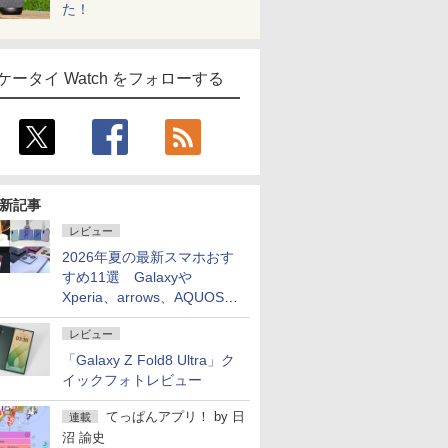
た！
ケータイ Watch をフォローする
新記事
レビュー
2026年夏の最新スマホおす
すめ11選 Galaxyや
Xperia、arrows、AQUOSな
ど注目機種の特徴は
レビュー
「Galaxy Z Fold8 Ultra」ク
イックフォトレビュー
てっぱんアプリ！
by
日
連載
沼 諭史