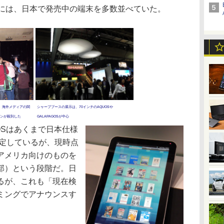
場には、日本で発売中の端末を多数並べていた。
。海外メディアの関
シャープブースの展示は、70インチのAQUOSや
ンが殺到した
GALAPAGOSが中心
OSはあくまで日本仕様
予定しているが、現時点
アメリカ向けのものを
部）という段階だ。日
るが、これも「現在検
ミングでアナウンスす