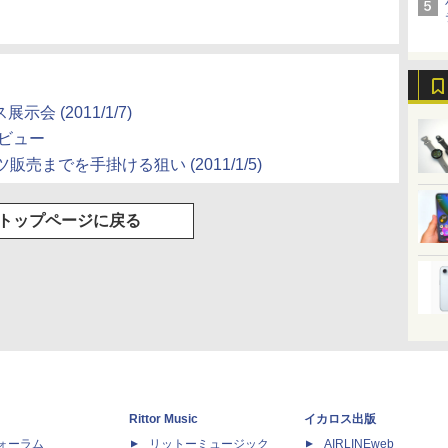
ス展示会
(2011/1/7)
タビュー
ツ販売までを手掛ける狙い
(2011/1/5)
トップページに戻る
Rittor Music
イカロス出版
dフォーラム
リットーミュージック
AIRLINEweb