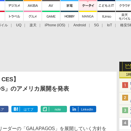
バイル
UQ
楽天
iPhone (iOS)
Android
5G
IoT
格安SI
アクセサリー
業界動向
法人向け
最新技術/その他
1
L CES】
GOS」のアメリカ展開を発表
ェア
はてブ
note
LinkedIn
ダーの「GALAPAGOS」を展開していく方針を