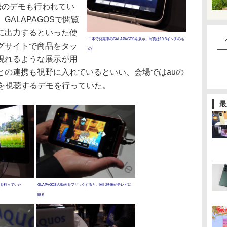
携のデモも行われてい
ALAPAGOSで閲覧
に出力するといった使
日本で発売中のGALAPAGOSを展示。写真は10.8インチのも
グサイトで商品をタッ
の
現れるような展示が用
との連携も視野に入れているといい、会場ではauの
きを視聴するデモを行っていた。
最
モを行っていた
GLAPAGOSの動画をフリックすると、同じ映像がテレビに
映る