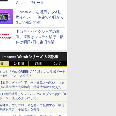
Amazonでセール
「Meta AI」を活用する体験
型イベント、渋谷で28日から
3日間限定開催
ドコモ・バイクシェアの障
害、原因はシステム移行 都
内は明日7日に復旧作業
Impress Watchシリーズ 人気記事
時間
24時間
1週間
1カ月
ミスド「Mrs. GREEN APPLE」のコラボドーナ
ツ4種、いよいよ発売！
【家電レビュー】手ごわい雑草との戦い、コメ
リの草刈機で完全勝利 掃除機感覚で使えた
NTT島田社長、ソフトバンクのセブン出資に「d
ポイント使えるようにして」
吉野家、牛リブロースを熱々で提供する「極旨
牛鉄板ステーキ定食」を発売