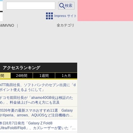
Impress サイト
全カテゴリ
M/MVNO
アクセスランキング
時間
24時間
1週間
1カ月
NTT島田社長、ソフトバンクのセブン出資に「d
ポイント使えるようにして」
ドコモ前田社長が「ahamo40GB化は検証のた
め」、料金値上げへの考え方にも言及
2026年夏の最新スマホおすすめ11選 Galaxy
やXperia、arrows、AQUOSなど注目機種の特
徴は
本日8月7日発売「Galaxy Z Fold8
Ultra/Fold8/Flip8」、カズレーザーが驚いた「そ
ば屋のメニュー並みの薄さ」