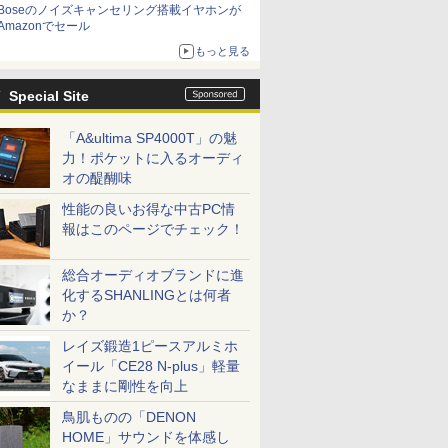
Boseのノイズキャンセリング搭載イヤホンが
Amazonでセール
もっと見る
Special Site
「A&ultima SP4000T」の魅
力！ポケットに入るオーディ
オの醍醐味
性能の良いお得な中古PC情
報はこのページでチェック！
総合オーディオブランドに進
化するSHANLINGとは何者
か？
レイズ鍛造1ピースアルミホ
イール「CE28 N-plus」軽量
なままに剛性を向上
鳥肌ものの「DENON
HOME」サウンドを体感し