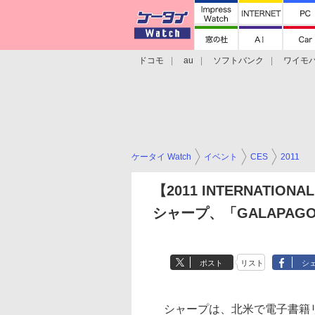
ドコモ
au
ソフトバンク
ワイモ
格安スマホ/SIMフリースマホ
周辺機器/
ケータイ Watch
イベント
CES
2011
【2011 INTERNATIONA
シャープ、「GALAPA
ポスト
リスト
シ
シャープは、北米で電子書籍リー