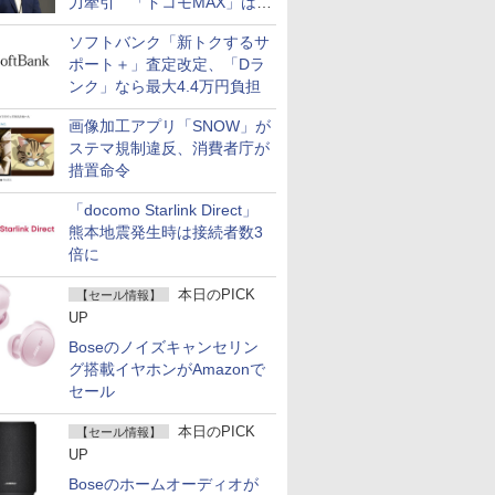
力牽引 「ドコモMAX」は
400万契約突破
ソフトバンク「新トクするサ
ポート＋」査定改定、「Dラ
ンク」なら最大4.4万円負担
画像加工アプリ「SNOW」が
ステマ規制違反、消費者庁が
措置命令
「docomo Starlink Direct」
熊本地震発生時は接続者数3
倍に
本日のPICK
【セール情報】
UP
Boseのノイズキャンセリン
グ搭載イヤホンがAmazonで
セール
本日のPICK
【セール情報】
UP
Boseのホームオーディオが