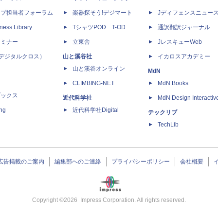
ップ担当者フォーラム
楽器探そう!デジマート
Jディフェンスニュー
ness Library
TシャツPOD T-OD
通訳翻訳ジャーナル
セミナー
立東舎
JレスキューWeb
 X（デジタルクロス）
山と溪谷社
イカロスアカデミー
山と溪谷オンライン
MdN
CLIMBING-NET
MdN Books
ブックス
近代科学社
MdN Design Interactiv
ing
近代科学社Digital
テックリブ
TechLib
広告掲載のご案内
編集部へのご連絡
プライバシーポリシー
会社概要
Copyright ©
2026
Impress Corporation. All rights reserved.